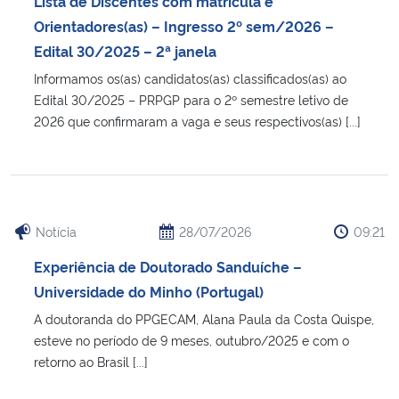
Lista de Discentes com matrícula e
Ministério da Cidadania
Orientadores(as) – Ingresso 2º sem/2026 –
Edital 30/2025 – 2ª janela
Ministério da Saúde
Informamos os(as) candidatos(as) classificados(as) ao
Edital 30/2025 – PRPGP para o 2º semestre letivo de
Ministério de Minas e Energia
2026 que confirmaram a vaga e seus respectivos(as) [...]
Ministério da Ciência, Tecnologia, Inovações e Comunicações
Ministério do Meio Ambiente
Notícia
28/07/2026
09:21
Ministério do Turismo
Experiência de Doutorado Sanduíche –
Universidade do Minho (Portugal)
Ministério do Desenvolvimento Regional
A doutoranda do PPGECAM, Alana Paula da Costa Quispe,
esteve no período de 9 meses, outubro/2025 e com o
Controladoria-Geral da União
retorno ao Brasil [...]
Ministério da Mulher, da Família e dos Direitos Humanos