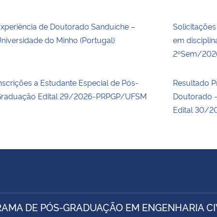
xperiência de Doutorado Sanduíche –
Solicitações
niversidade do Minho (Portugal)
em discipli
2ºSem/202
nscrições a Estudante Especial de Pós-
Resultado P
raduação Edital 29/2026-PRPGP/UFSM
Doutorado –
Edital 30/2
AMA DE PÓS-GRADUAÇÃO EM ENGENHARIA CIV