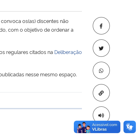
e convoca os(as) discentes não
do, com o objetivo de ordenar a
zos regulares citados na
Deliberação
 publicadas nesse mesmo espaço.
Copiar para áre
 transferência