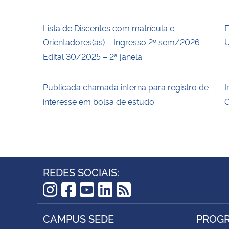
Lista de Discentes com matrícula e
E
Orientadores(as) – Ingresso 2º sem/2026 –
U
Edital 30/2025 – 2ª janela
Publicada chamada interna para registro de
I
interesse em bolsa de estudo
G
REDES SOCIAIS:
Instagram
Facebook
YouTube
LinkedIn
RSS
CAMPUS SEDE
PROGR