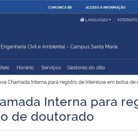
COMUNICA BR
ACESSO À INFORMAÇÃO
Ministério da Defesa
Ministério das Relações
Mini
IR
LANGUAGES
INTERNATI
Exteriores
PARA
O
Ministério da Cidadania
Ministério da Saúde
Mini
CONTEÚDO
ngenharia Civil e Ambiental – Campus Santa Maria
Úteis
Horário
Serviços
Gestores do sítio
Ministério do
Controladoria-Geral da
Mini
Desenvolvimento Regional
União
Famí
va Chamada Interna para registro de interesse em bolsa de
Hum
amada Interna para reg
Advocacia-Geral da União
Banco Central do Brasil
Plan
do de doutorado