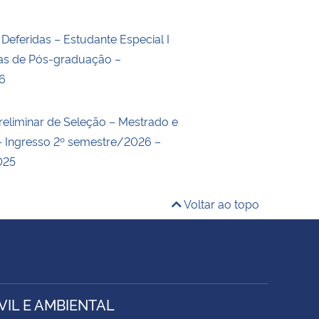
 Deferidas – Estudante Especial I
nas de Pós-graduação –
6
reliminar de Seleção – Mestrado e
 Ingresso 2º semestre/2026 –
025
Voltar ao topo
IL E AMBIENTAL