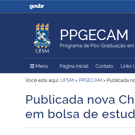
Casa Civil
Ministério da Justiça e
Segurança Pública
PPGECAM
Ministério da Agricultura,
Ministério da Educação
Programa de Pós-Graduação em E
Pecuária e Abastecimento
Menu Principal do Sítio
Menu
Página Inicial
Contato
Links 
Ministério do Meio Ambiente
Ministério do Turismo
Você está aqui:
UFSM
>
PPGECAM
>
Publicada no
Publicada nova Ch
Início do conteúdo
Secretaria de Governo
Gabinete de Segurança
em bolsa de estu
Institucional