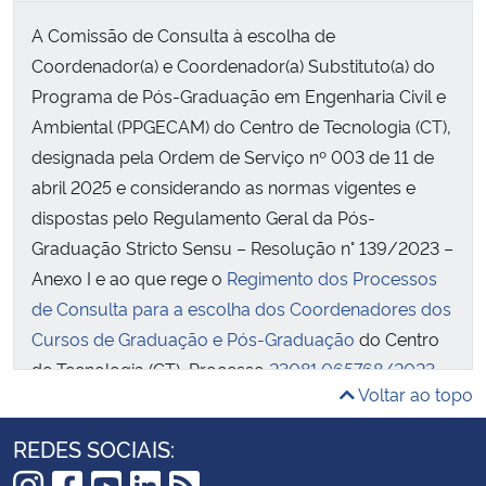
A Comissão de Consulta à escolha de
Coordenador(a) e Coordenador(a) Substituto(a) do
Programa de Pós-Graduação em Engenharia Civil e
Ambiental (PPGECAM) do Centro de Tecnologia (CT),
designada pela Ordem de Serviço nº 003 de 11 de
abril 2025 e considerando as normas vigentes e
dispostas pelo Regulamento Geral da Pós-
Graduação Stricto Sensu – Resolução n° 139/2023 –
Anexo I e ao que rege o
Regimento dos Processos
de Consulta para a escolha dos Coordenadores dos
Cursos de Graduação e Pós-Graduação
do Centro
de Tecnologia (CT), Processo
23081.065768/2023-
Voltar ao topo
76
, declara ABERTO e torna público este Edital de
consulta a sua Comunidade Acadêmica.
REDES SOCIAIS:
As inscrições ocorrem de 14 a 17 de abril de 2025,