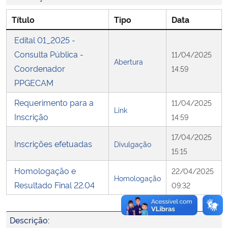
Título
Tipo
Data
Secretaria-Geral
Edital 01_2025 -
Secretaria de Governo
Consulta Pública -
11/04/2025
Abertura
Coordenador
14:59
Gabinete de Segurança Institucional
PPGECAM
Requerimento para a
11/04/2025
Advocacia-Geral da União
Link
Inscrição
14:59
Banco Central do Brasil
17/04/2025
Inscrições efetuadas
Divulgação
15:15
Planalto
Homologação e
22/04/2025
Homologação
Resultado Final 22.04
09:32
Descrição: