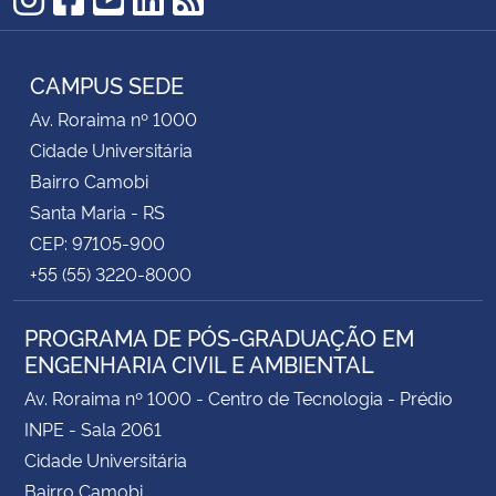
Instagram
Facebook
YouTube
LinkedIn
RSS
mediante o envio do Requerimento de Inscrição
devidamente preenchido ao e-mail,
CAMPUS SEDE
ppgecam@ufsm.br
.
Av. Roraima nº 1000
Comissão de Consulta:
Cidade Universitária
Docente Daniel Gustavo Allasia Piccilli – Presidente
Bairro Camobi
Docente André Lübeck – Membro
Santa Maria - RS
Docente Elvis Carissimi – Membro
CEP: 97105-900
Téc. Adm. Luciane Cristina Iop – Membro
+55 (55) 3220-8000
Discente Vitória Tesser Martin – Membro
PROGRAMA DE PÓS-GRADUAÇÃO EM
ENGENHARIA CIVIL E AMBIENTAL
Av. Roraima nº 1000 - Centro de Tecnologia - Prédio
INPE - Sala 2061
Cidade Universitária
Bairro Camobi