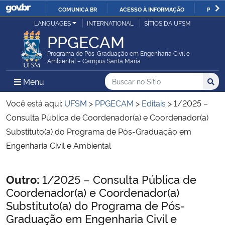
COMUNICA BR
ACESSO À INFORMAÇÃO
PARTI
Casa Civil
LANGUAGES
INTERNATIONAL
SÍTIOS DA UFSM
IR
PPGECAM
PARA
Ministério da Justiça e Segurança Pública
O
Programa de Pós-Graduação em Engenharia Civil e
Ambiental – Campus Santa Maria
CONTEÚDO
Ministério da Defesa
Buscar no no Sítio
Busca
Busca:
Menu Principal do Sítio
Menu
Busc
Ministério das Relações Exteriores
Você está aqui:
UFSM
>
PPGECAM
>
Editais
>
1/2025 –
Consulta Pública de Coordenador(a) e Coordenador(a)
Ministério da Economia
Substituto(a) do Programa de Pós-Graduação em
Engenharia Civil e Ambiental
Ministério da Infraestrutura
Início do conteúdo
Outro:
1/2025 – Consulta Pública de
Ministério da Agricultura, Pecuária e Abastecimento
Coordenador(a) e Coordenador(a)
Substituto(a) do Programa de Pós-
Ministério da Educação
Graduação em Engenharia Civil e