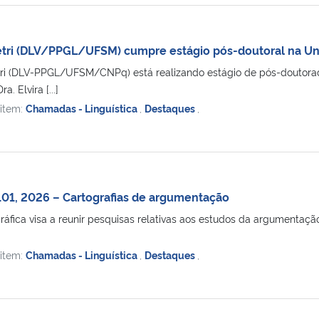
Petri (DLV/PPGL/UFSM) cumpre estágio pós-doutoral na Un
etri (DLV-PPGL/UFSM/CNPq) está realizando estágio de pós-doutorad
. Elvira [...]
 item:
Chamadas - Linguística
,
Destaques
,
 101, 2026 – Cartografias de argumentação
áfica visa a reunir pesquisas relativas aos estudos da argumentaçã
 item:
Chamadas - Linguística
,
Destaques
,