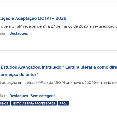
dução e Adaptação (JOTA) – 2026
 que a UFSM recebe, de 24 a 27 de março de 2026, a sexta edição da
 item:
Destaques
,
Estudos Avançados, intitulado “ Leitura literária como direi
ormação do leitor”
aduação em Letras (PPGL) da UFSM promove o 150º Seminário de Estu
 item:
Destaques
,
Sem categoria
LUNOS
NOTÍCIAS PARA PROFESSORES
PPGL