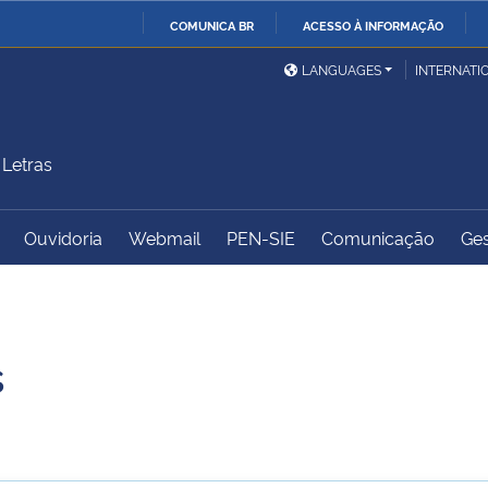
COMUNICA BR
ACESSO À INFORMAÇÃO
Ministério da Defesa
Ministério das Relações
Mini
IR
LANGUAGES
INTERNATI
Exteriores
PARA
O
Ministério da Cidadania
Ministério da Saúde
Mini
CONTEÚDO
Letras
Ouvidoria
Webmail
PEN-SIE
Comunicação
Ges
Ministério do
Controladoria-Geral da
Mini
Desenvolvimento Regional
União
Famí
Hum
s
Advocacia-Geral da União
Banco Central do Brasil
Plan