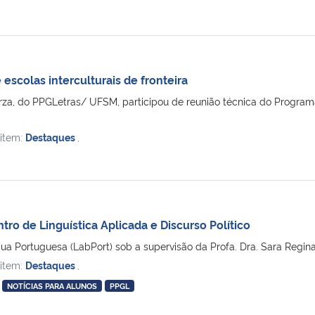
escolas interculturais de fronteira
rza, do PPGLetras/ UFSM, participou de reunião técnica do Programa
 item:
Destaques
,
ntro de Linguística Aplicada e Discurso Político
ua Portuguesa (LabPort) sob a supervisão da Profa. Dra. Sara Regina 
 item:
Destaques
,
NOTÍCIAS PARA ALUNOS
PPGL