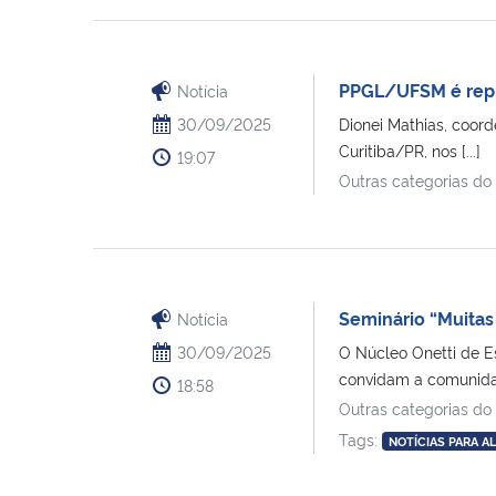
PPGL/UFSM é repre
Notícia
30/09/2025
Dionei Mathias, coord
Curitiba/PR, nos [...]
19:07
Outras categorias do
Seminário “Muitas 
Notícia
30/09/2025
O Núcleo Onetti de E
convidam a comunidad
18:58
Outras categorias do
Tags:
NOTÍCIAS PARA A