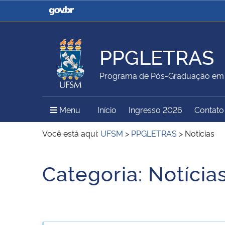
Casa Civil
Ministério da Justiça e
Segurança Pública
PPGLETRAS
Ministério da Agricultura,
Ministério da Educação
Programa de Pós-Graduação em 
Pecuária e Abastecimento
Menu Principal do Sítio
Menu
Início
Ingresso 2026
Contato
Ministério do Meio Ambiente
Ministério do Turismo
Você está aqui:
UFSM
>
PPGLETRAS
>
Notícias
Início do conteúdo
Categoria:
Notícia
Secretaria de Governo
Gabinete de Segurança
Institucional