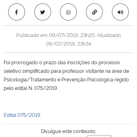
Ministério da Cidadania
Copiar para área 
Ministério da Saúde
Publicado em
09/07/2019, 23h20
. Atualizado
Ministério de Minas e Energia
09/07/2019, 23h34
Ministério da Ciência, Tecnologia, Inovações e Comunicações
Foi prorrogado o prazo das inscrições do processo
seletivo simplificado para professor visitante na área de
Ministério do Meio Ambiente
Psicologia/Tratamento e Prevenção Psicológica regido
Ministério do Turismo
pelo edital N. 075/2019
Ministério do Desenvolvimento Regional
Edital 075/2019
Controladoria-Geral da União
Divulgue este conteúdo:
Ministério da Mulher, da Família e dos Direitos Humanos