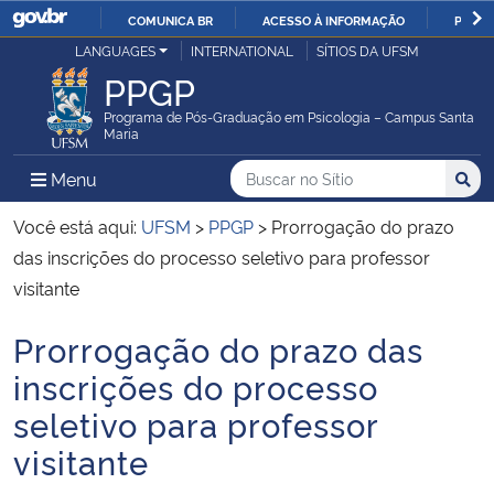
COMUNICA BR
ACESSO À INFORMAÇÃO
PARTI
Casa Civil
LANGUAGES
INTERNATIONAL
SÍTIOS DA UFSM
IR
PPGP
PARA
Ministério da Justiça e Segurança Pública
O
Programa de Pós-Graduação em Psicologia – Campus Santa
Maria
CONTEÚDO
Ministério da Defesa
Buscar no no Sítio
Busca
Busca:
Menu Principal do Sítio
Menu
Busc
Ministério das Relações Exteriores
Você está aqui:
UFSM
>
PPGP
>
Prorrogação do prazo
das inscrições do processo seletivo para professor
Ministério da Economia
visitante
Prorrogação do prazo das
Ministério da Infraestrutura
Início do conteúdo
inscrições do processo
Ministério da Agricultura, Pecuária e Abastecimento
seletivo para professor
visitante
Ministério da Educação