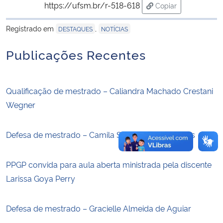
https://ufsm.br/r-518-618
Copiar
para área de trans
Secretaria-Geral
Registrado em
,
DESTAQUES
NOTÍCIAS
Secretaria de Governo
Publicações Recentes
Gabinete de Segurança Institucional
Qualificação de mestrado – Caliandra Machado Crestani
Advocacia-Geral da União
Wegner
Banco Central do Brasil
Defesa de mestrado – Camila Schmitt da Silva Pires
Planalto
PPGP convida para aula aberta ministrada pela discente
Larissa Goya Perry
Defesa de mestrado – Gracielle Almeida de Aguiar