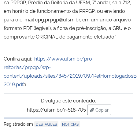
na PRPGP, Prédio da Reitoria da UFSM, 7° andar, sala 712,
em horário de funcionamento da PRPGP, ou enviando
Secretaria-Geral
para o e-mail cpg.prpgp@ufsm.br, em um único arquivo
formato PDF (legível), a ficha de pré-inscrição, a GRU e o
Secretaria de Governo
comprovante ORIGINAL de pagamento efetuado.”
Gabinete de Segurança Institucional
Confira aqui:
https://www.ufsm.br/pro-
Advocacia-Geral da União
reitorias/prpgp/wp-
content/uploads/sites/345/2019/09/RelHomologadosEd
Banco Central do Brasil
2019.pdf
a
Planalto
Divulgue este conteúdo:
https://ufsm.br/r-518-705
Copiar
para área de trans
Registrado em
,
DESTAQUES
NOTÍCIAS