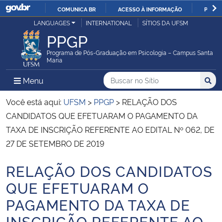
COMUNICA BR
ACESSO À INFORMAÇÃO
PARTI
Casa Civil
LANGUAGES
INTERNATIONAL
SÍTIOS DA UFSM
IR
PPGP
PARA
Ministério da Justiça e Segurança Pública
O
Programa de Pós-Graduação em Psicologia – Campus Santa
Maria
CONTEÚDO
Ministério da Defesa
Buscar no no Sítio
Busca
Busca:
Menu Principal do Sítio
Menu
Busc
Ministério das Relações Exteriores
Você está aqui:
UFSM
>
PPGP
>
RELAÇÃO DOS
CANDIDATOS QUE EFETUARAM O PAGAMENTO DA
Ministério da Economia
TAXA DE INSCRIÇÃO REFERENTE AO EDITAL Nº 062, DE
27 DE SETEMBRO DE 2019
Ministério da Infraestrutura
RELAÇÃO DOS CANDIDATOS
Início do conteúdo
Ministério da Agricultura, Pecuária e Abastecimento
QUE EFETUARAM O
PAGAMENTO DA TAXA DE
Ministério da Educação
INSCRIÇÃO REFERENTE AO