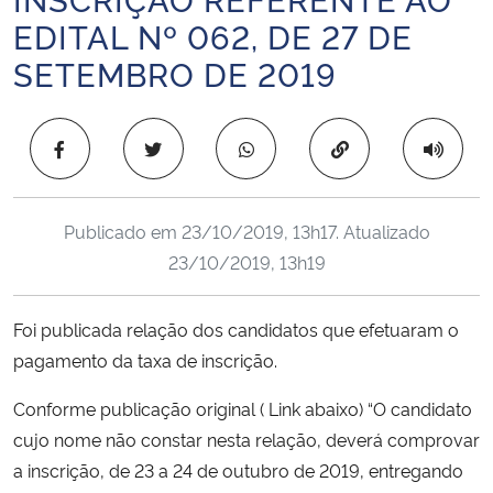
Ministério da Cidadania
EDITAL Nº 062, DE 27 DE
SETEMBRO DE 2019
Ministério da Saúde
Ministério de Minas e Energia
Copiar para área 
Ministério da Ciência, Tecnologia, Inovações e Comunicações
Publicado em
23/10/2019, 13h17
. Atualizado
Ministério do Meio Ambiente
23/10/2019, 13h19
Ministério do Turismo
Foi publicada relação dos candidatos que efetuaram o
pagamento da taxa de inscrição.
Ministério do Desenvolvimento Regional
Conforme publicação original ( Link abaixo) “O candidato
Controladoria-Geral da União
cujo nome não constar nesta relação, deverá comprovar
a inscrição, de 23 a 24 de outubro de 2019, entregando
Ministério da Mulher, da Família e dos Direitos Humanos