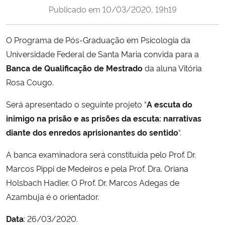
Publicado em
10/03/2020, 19h19
Ministério da Cidadania
Ministério da Saúde
O Programa de Pós-Graduação em Psicologia da
Universidade Federal de Santa Maria convida para a
Ministério de Minas e Energia
Banca de Qualificação
de Mestrado
da aluna Vitória
Rosa Cougo.
Ministério da Ciência, Tecnologia, Inovações e Comunicações
Será apresentado o seguinte projeto “
A escuta do
Ministério do Meio Ambiente
inimigo na prisão e as prisões da escuta: narrativas
diante dos enredos aprisionantes do sentido
“.
Ministério do Turismo
A banca examinadora será constituída pelo Prof.
Dr.
Marcos Pippi de Medeiros e pela Prof. Dra. Oriana
Ministério do Desenvolvimento Regional
Holsbach Hadler. O Prof. Dr. Marcos Adegas de
Controladoria-Geral da União
Azambuja é o orientador.
Data
: 26/03/2020.
Ministério da Mulher, da Família e dos Direitos Humanos