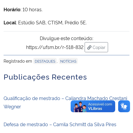
Horário
: 10 horas.
Secretaria-Geral
Local
: Estúdio SAB, CTISM, Prédio 5E.
Secretaria de Governo
Divulgue este conteúdo:
Gabinete de Segurança Institucional
https://ufsm.br/r-518-832
Copiar
para área de trans
Registrado em
,
Advocacia-Geral da União
DESTAQUES
NOTÍCIAS
Publicações Recentes
Banco Central do Brasil
Planalto
Qualificação de mestrado – Caliandra Machado Crestani
Wegner
Defesa de mestrado – Camila Schmitt da Silva Pires