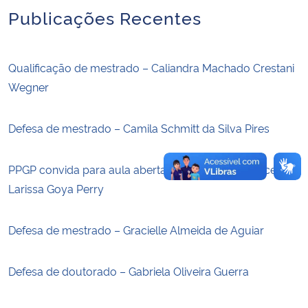
Publicações Recentes
Secretaria-Geral
Qualificação de mestrado – Caliandra Machado Crestani
Secretaria de Governo
Wegner
Gabinete de Segurança Institucional
Defesa de mestrado – Camila Schmitt da Silva Pires
Advocacia-Geral da União
PPGP convida para aula aberta ministrada pela discente
Banco Central do Brasil
Larissa Goya Perry
Planalto
Defesa de mestrado – Gracielle Almeida de Aguiar
Defesa de doutorado – Gabriela Oliveira Guerra