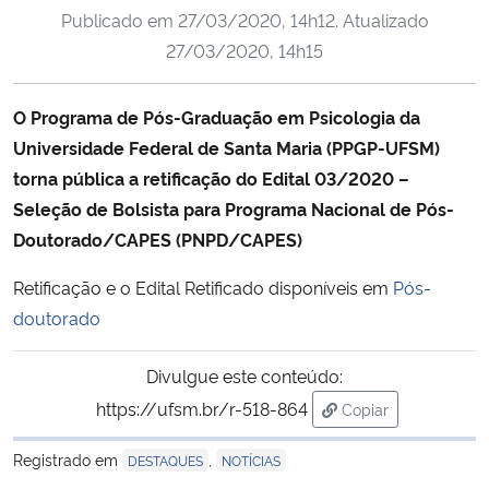
Publicado em
27/03/2020, 14h12
. Atualizado
Ministério da Cidadania
27/03/2020, 14h15
Ministério da Saúde
O Programa de Pós-Graduação em Psicologia da
Ministério de Minas e Energia
Universidade Federal de Santa Maria (PPGP-UFSM)
torna pública a retificação do Edital 03/2020 –
Ministério da Ciência, Tecnologia, Inovações e Comunicações
Seleção de Bolsista para Programa Nacional de Pós-
Doutorado/CAPES (PNPD/CAPES)
Ministério do Meio Ambiente
Retificação e o Edital Retificado disponíveis em
Pós-
Ministério do Turismo
doutorado
Ministério do Desenvolvimento Regional
Divulgue este conteúdo:
https://ufsm.br/r-518-864
Copiar
Controladoria-Geral da União
para área de trans
Registrado em
,
DESTAQUES
NOTÍCIAS
Ministério da Mulher, da Família e dos Direitos Humanos