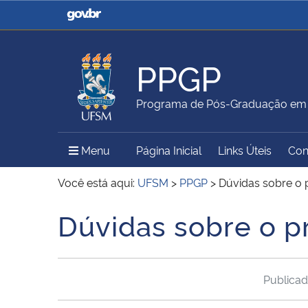
Casa Civil
Ministério da Justiça e
Segurança Pública
PPGP
Ministério da Agricultura,
Ministério da Educação
Programa de Pós-Graduação em P
Pecuária e Abastecimento
Menu Principal do Sítio
Menu
Página Inicial
Links Úteis
Con
Ministério do Meio Ambiente
Ministério do Turismo
Você está aqui:
UFSM
>
PPGP
>
Dúvidas sobre o 
Dúvidas sobre o p
Início do conteúdo
Secretaria de Governo
Gabinete de Segurança
Institucional
Publica