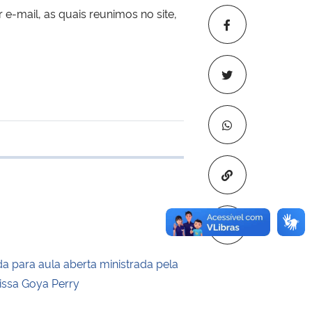
-mail, as quais reunimos no site,
 transferência
Copiar para áre
a para aula aberta ministrada pela
rissa Goya Perry