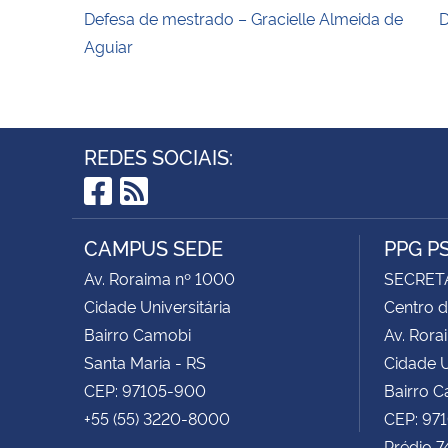
Defesa de mestrado – Gracielle Almeida de
D
Aguiar
REDES SOCIAIS:
Facebook
RSS
CAMPUS SEDE
PPG P
Av. Roraima nº 1000
SECRET
Cidade Universitária
Centro d
Bairro Camobi
Av. Rora
Santa Maria - RS
Cidade U
CEP: 97105-900
Bairro 
+55 (55) 3220-8000
CEP: 97
Prédio 7