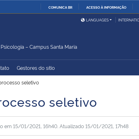
COMUNICA BR
ACESSO À INFORMAÇÃO
Ministério da Defesa
Ministério das Relações
Mini
IR
LANGUAGES
INTERNATI
Exteriores
PARA
O
Ministério da Cidadania
Ministério da Saúde
Mini
CONTEÚDO
sicologia – Campus Santa Maria
tato
Gestores do sítio
Ministério do
Controladoria-Geral da
Mini
Desenvolvimento Regional
União
Famí
processo seletivo
Hum
rocesso seletivo
Advocacia-Geral da União
Banco Central do Brasil
Plan
do em
15/01/2021, 16h40
. Atualizado
15/01/2021, 17h48