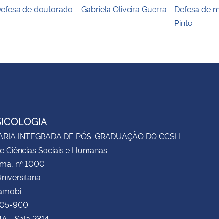
efesa de doutorado – Gabriela Oliveira Guerra
Defesa de m
Pinto
SICOLOGIA
ARIA INTEGRADA DE PÓS-GRADUAÇÃO DO CCSH
e Ciências Sociais e Humanas
ima, nº 1000
niversitária
Camobi
105-900
4A - Sala 2314