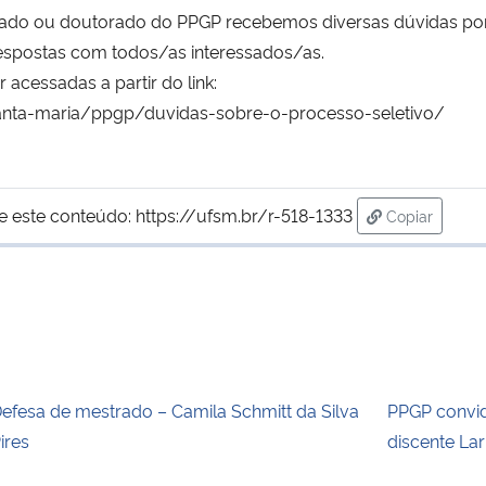
rado ou doutorado do PPGP recebemos diversas dúvidas por e
respostas com todos/as interessados/as.
 acessadas a partir do link:
nta-maria/ppgp/duvidas-sobre-o-processo-seletivo/
e este conteúdo:
https://ufsm.br/r-518-1333
Copiar
para área de
efesa de mestrado – Camila Schmitt da Silva
PPGP convid
ires
discente La