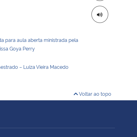
a para aula aberta ministrada pela
rissa Goya Perry
estrado – Luiza Vieira Macedo
Voltar ao topo