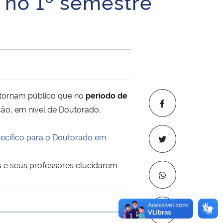
o no 1º semestre
 tornam público que no
período de
ção, em nível de Doutorado,
pecífico para o Doutorado em
as e seus professores elucidarem
Copiar para áre
 transferência