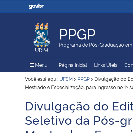
Casa Civil
Ministério da Justiça e
Segurança Pública
PPGP
Ministério da Agricultura,
Ministério da Educação
Programa de Pós-Graduação em P
Pecuária e Abastecimento
Menu Principal do Sítio
Menu
Página Inicial
Links Úteis
Con
Ministério do Meio Ambiente
Ministério do Turismo
Você está aqui:
UFSM
>
PPGP
>
Divulgação do Ed
Mestrado e Especialização, para ingresso no 1º 
Divulgação do Ed
Secretaria de Governo
Gabinete de Segurança
Início do conteúdo
Institucional
Seletivo da Pós-gr