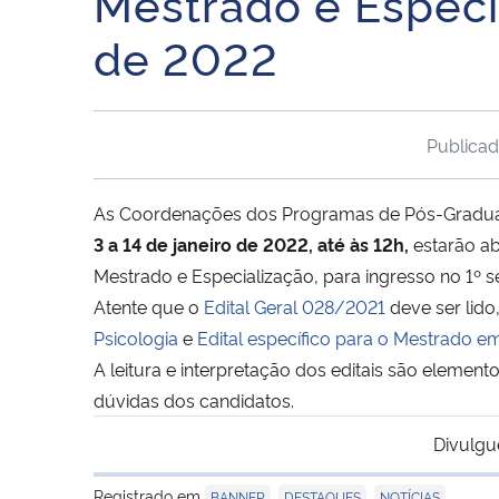
Mestrado e Especi
de 2022
Publica
As Coordenações dos Programas de Pós-Graduaç
3 a 14 de janeiro de 2022, até às 12h,
estarão ab
Mestrado e Especialização, para ingresso no 1º s
Atente que o
Edital Geral 028/2021
deve ser lido
Psicologia
e
Edital específico para o Mestrado em
A leitura e interpretação dos editais são eleme
dúvidas dos candidatos.
Divulgu
Registrado em
,
,
BANNER
DESTAQUES
NOTÍCIAS