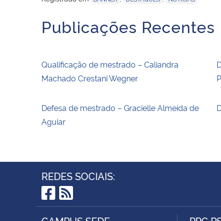
Publicações Recentes
Qualificação de mestrado – Caliandra
D
Machado Crestani Wegner
P
Defesa de mestrado – Gracielle Almeida de
D
Aguiar
REDES SOCIAIS:
Facebook
RSS
CAMPUS SEDE
PPG P