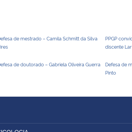
efesa de mestrado – Camila Schmitt da Silva
PPGP convid
ires
discente La
efesa de doutorado – Gabriela Oliveira Guerra
Defesa de m
Pinto
SICOLOGIA