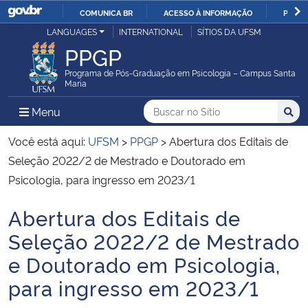
COMUNICA BR
ACESSO À INFORMAÇÃO
PARTI
Casa Civil
LANGUAGES
INTERNATIONAL
SÍTIOS DA UFSM
IR
PPGP
PARA
Ministério da Justiça e Segurança Pública
O
Programa de Pós-Graduação em Psicologia – Campus Santa
Maria
CONTEÚDO
Ministério da Defesa
Buscar no no Sítio
Busca
Busca:
Menu Principal do Sítio
Menu
Busc
Ministério das Relações Exteriores
Você está aqui:
UFSM
>
PPGP
>
Abertura dos Editais de
Seleção 2022/2 de Mestrado e Doutorado em
Ministério da Economia
Psicologia, para ingresso em 2023/1
Abertura dos Editais de
Ministério da Infraestrutura
Início do conteúdo
Seleção 2022/2 de Mestrado
Ministério da Agricultura, Pecuária e Abastecimento
e Doutorado em Psicologia,
para ingresso em 2023/1
Ministério da Educação