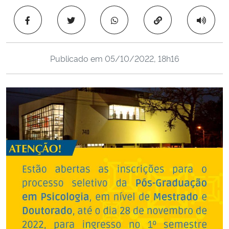
Ministério da Cidadania
Copiar para área 
Ministério da Saúde
Publicado em
05/10/2022, 18h16
Ministério de Minas e Energia
Ministério da Ciência, Tecnologia, Inovações e Comunicações
Ministério do Meio Ambiente
Ministério do Turismo
Ministério do Desenvolvimento Regional
Controladoria-Geral da União
Ministério da Mulher, da Família e dos Direitos Humanos