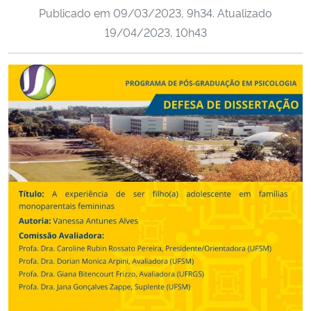
Publicado em
09/03/2023, 9h34
. Atualizado
Ministério da Cidadania
19/04/2023, 10h43
Ministério da Saúde
Ministério de Minas e Energia
Ministério da Ciência, Tecnologia, Inovações e Comunicações
Ministério do Meio Ambiente
Ministério do Turismo
Ministério do Desenvolvimento Regional
Controladoria-Geral da União
Ministério da Mulher, da Família e dos Direitos Humanos