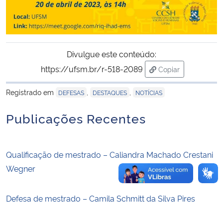
Secretaria-Geral
Secretaria de Governo
Divulgue este conteúdo:
https://ufsm.br/r-518-2089
Copiar
Gabinete de Segurança Institucional
para área de tran
Registrado em
,
,
DEFESAS
DESTAQUES
NOTÍCIAS
Advocacia-Geral da União
Publicações Recentes
Banco Central do Brasil
Qualificação de mestrado – Caliandra Machado Crestani
Planalto
Wegner
Defesa de mestrado – Camila Schmitt da Silva Pires