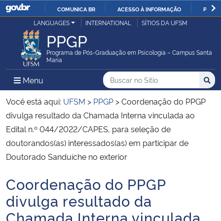
COMUNICA BR
ACESSO À INFORMAÇÃO
PARTI
Casa Civil
LANGUAGES
INTERNATIONAL
SÍTIOS DA UFSM
IR
PPGP
PARA
Ministério da Justiça e Segurança Pública
O
Programa de Pós-Graduação em Psicologia – Campus Santa
Maria
CONTEÚDO
Ministério da Defesa
Buscar no no Sítio
Busca
Busca:
Menu Principal do Sítio
Menu
Busc
Ministério das Relações Exteriores
Você está aqui:
UFSM
>
PPGP
>
Coordenação do PPGP
divulga resultado da Chamada Interna vinculada ao
Ministério da Economia
Edital n.º 044/2022/CAPES, para seleção de
doutorandos(as) interessados(as) em participar de
Ministério da Infraestrutura
Doutorado Sanduíche no exterior
Ministério da Agricultura, Pecuária e Abastecimento
Coordenação do PPGP
Início do conteúdo
divulga resultado da
Ministério da Educação
Chamada Interna vinculada