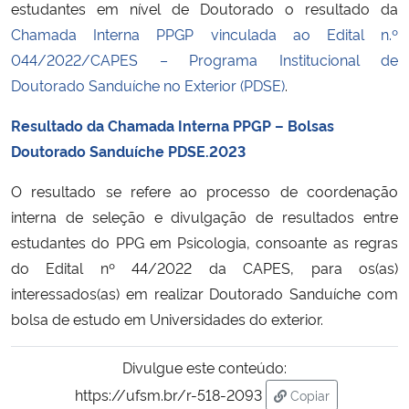
estudantes em nível de Doutorado o resultado da
Chamada Interna PPGP vinculada ao Edital n.º
Secretaria-Geral
044/2022/CAPES – Programa Institucional de
Doutorado Sanduíche no Exterior (PDSE)
.
Secretaria de Governo
Resultado da Chamada Interna PPGP – Bolsas
Gabinete de Segurança Institucional
Doutorado Sanduíche PDSE.2023
Advocacia-Geral da União
O resultado se refere ao processo de coordenação
interna de seleção e divulgação de resultados entre
Banco Central do Brasil
estudantes do PPG em Psicologia, consoante as regras
do Edital nº 44/2022 da CAPES, para os(as)
Planalto
interessados(as) em realizar Doutorado Sanduíche com
bolsa de estudo em Universidades do exterior.
Divulgue este conteúdo:
https://ufsm.br/r-518-2093
Copiar