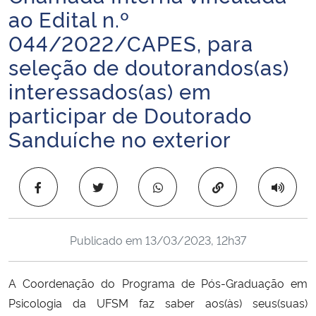
ao Edital n.º
Ministério da Cidadania
044/2022/CAPES, para
Ministério da Saúde
seleção de doutorandos(as)
interessados(as) em
Ministério de Minas e Energia
participar de Doutorado
Ministério da Ciência, Tecnologia, Inovações e Comunicações
Sanduíche no exterior
Ministério do Meio Ambiente
Copiar para área 
Ministério do Turismo
Ministério do Desenvolvimento Regional
Publicado em
13/03/2023, 12h37
Controladoria-Geral da União
A Coordenação do Programa de Pós-Graduação em
Psicologia da UFSM faz saber aos(às) seus(suas)
Ministério da Mulher, da Família e dos Direitos Humanos