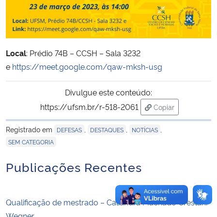
Secretaria-Geral
Secretaria de Governo
Local
: Prédio 74B – CCSH – Sala 3232
e
https://meet.google.com/qaw-mksh-usg
Gabinete de Segurança Institucional
Divulgue este conteúdo:
Advocacia-Geral da União
https://ufsm.br/r-518-2061
Copiar
para área de tran
Banco Central do Brasil
Registrado em
,
,
,
DEFESAS
DESTAQUES
NOTÍCIAS
SEM CATEGORIA
Planalto
Publicações Recentes
Qualificação de mestrado – Caliandra Machado Crestani
Wegner