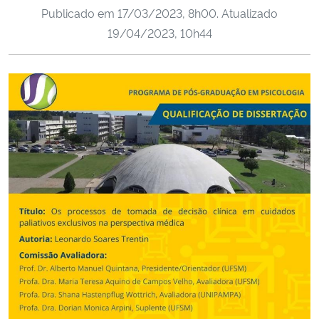
Publicado em
17/03/2023, 8h00
. Atualizado
Ministério da Cidadania
19/04/2023, 10h44
Ministério da Saúde
Ministério de Minas e Energia
Ministério da Ciência, Tecnologia, Inovações e Comunicações
Ministério do Meio Ambiente
Ministério do Turismo
Ministério do Desenvolvimento Regional
Controladoria-Geral da União
Ministério da Mulher, da Família e dos Direitos Humanos