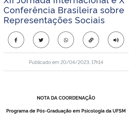
Ministério da Cidadania
Conferência Brasileira sobre
Representações Sociais
Ministério da Saúde
Ministério de Minas e Energia
Copiar para área 
Ministério da Ciência, Tecnologia, Inovações e Comunicações
Publicado em
20/04/2023, 17h14
Ministério do Meio Ambiente
Ministério do Turismo
NOTA DA COORDENAÇÃO
Ministério do Desenvolvimento Regional
Programa de Pós-Graduação em Psicologia da UFSM
Controladoria-Geral da União
Ministério da Mulher, da Família e dos Direitos Humanos