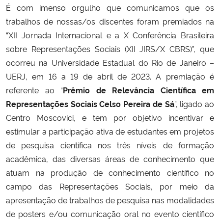
É com imenso orgulho que comunicamos que os
trabalhos de nossas/os discentes foram premiados na
Secretaria-Geral
“XII Jornada Internacional e a X Conferência Brasileira
sobre Representações Sociais (XII JIRS/X CBRS)”, que
Secretaria de Governo
ocorreu na Universidade Estadual do Rio de Janeiro –
Gabinete de Segurança Institucional
UERJ, em 16 a 19 de abril de 2023. A premiação é
referente ao “
Prêmio de Relevância Científica em
Advocacia-Geral da União
Representações Sociais Celso Pereira de Sá
”, ligado ao
Centro Moscovici, e tem por objetivo incentivar e
Banco Central do Brasil
estimular a participação ativa de estudantes em projetos
de pesquisa científica nos três níveis de formação
Planalto
acadêmica, das diversas áreas de conhecimento que
atuam na produção de conhecimento científico no
campo das Representações Sociais, por meio da
apresentação de trabalhos de pesquisa nas modalidades
de posters e/ou comunicação oral no evento científico