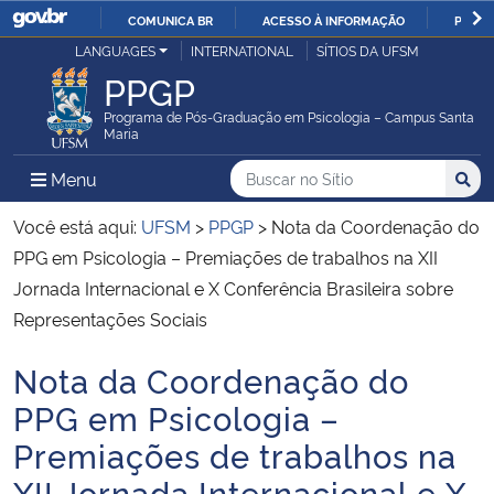
COMUNICA BR
ACESSO À INFORMAÇÃO
PARTI
Casa Civil
LANGUAGES
INTERNATIONAL
SÍTIOS DA UFSM
IR
PPGP
PARA
Ministério da Justiça e Segurança Pública
O
Programa de Pós-Graduação em Psicologia – Campus Santa
Maria
CONTEÚDO
Ministério da Defesa
Buscar no no Sítio
Busca
Busca:
Menu Principal do Sítio
Menu
Busc
Ministério das Relações Exteriores
Você está aqui:
UFSM
>
PPGP
>
Nota da Coordenação do
PPG em Psicologia – Premiações de trabalhos na XII
Ministério da Economia
Jornada Internacional e X Conferência Brasileira sobre
Representações Sociais
Ministério da Infraestrutura
Nota da Coordenação do
Início do conteúdo
Ministério da Agricultura, Pecuária e Abastecimento
PPG em Psicologia –
Premiações de trabalhos na
Ministério da Educação
XII Jornada Internacional e X