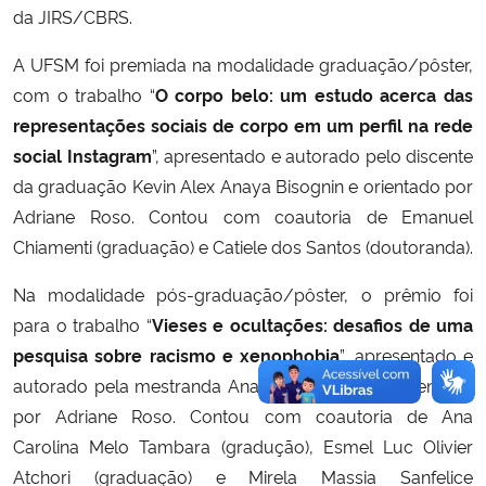
da JIRS/CBRS.
A UFSM foi premiada na modalidade graduação/pôster,
com o trabalho “
O corpo belo: um estudo acerca das
representações sociais de corpo em um perfil na rede
social Instagram
”, apresentado e autorado pelo discente
da graduação Kevin Alex Anaya Bisognin e orientado por
Adriane Roso. Contou com coautoria de Emanuel
Chiamenti (graduação) e Catiele dos Santos (doutoranda).
Na modalidade pós-graduação/pôster, o prêmio foi
para o trabalho “
Vieses e ocultações: desafios de uma
pesquisa sobre racismo e xenophobia
”, apresentado e
autorado pela mestranda Ana Júlia Vicentini e orientado
por Adriane Roso. Contou com coautoria de Ana
Carolina Melo Tambara (gradução), Esmel Luc Olivier
Atchori (graduação) e Mirela Massia Sanfelice