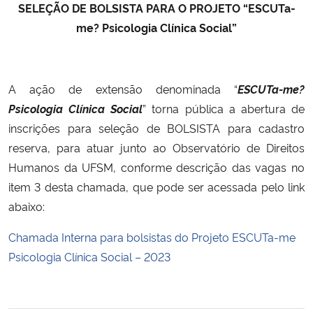
SELEÇÃO DE BOLSISTA PARA O PROJETO “ESCUTa-
me? Psicologia Clínica Social”
Secretaria-Geral
Secretaria de Governo
A ação de extensão denominada “
ESCUTa-me?
Gabinete de Segurança Institucional
Psicologia Clínica Social
” torna pública a abertura de
inscrições para seleção de BOLSISTA para cadastro
Advocacia-Geral da União
reserva, para atuar junto ao Observatório de Direitos
Humanos da UFSM, conforme descrição das vagas no
Banco Central do Brasil
item 3 desta chamada, que pode ser acessada pelo link
abaixo:
Planalto
Chamada Interna para bolsistas do Projeto ESCUTa-me
Psicologia Clínica Social – 2023