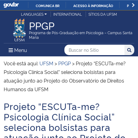
COMUNICA BR
ACESSO À INFORMAÇÃO
PARTI
Casa Civil
LANGUAGES
INTERNATIONAL
SÍTIOS DA UFSM
IR
PPGP
PARA
Ministério da Justiça e Segurança Pública
O
Programa de Pós-Graduação em Psicologia – Campus Santa
Maria
CONTEÚDO
Ministério da Defesa
Buscar no no Sítio
Busca
Busca:
Menu Principal do Sítio
Menu
Busc
Ministério das Relações Exteriores
Você está aqui:
UFSM
>
PPGP
>
Projeto “ESCUTa-me?
Psicologia Clínica Social” seleciona bolsistas para
Ministério da Economia
atuação junto ao Projeto do Observatório de Direitos
Humanos da UFSM
Ministério da Infraestrutura
Projeto “ESCUTa-me?
Início do conteúdo
Ministério da Agricultura, Pecuária e Abastecimento
Psicologia Clínica Social”
seleciona bolsistas para
Ministério da Educação
atuação junto ao Projeto do