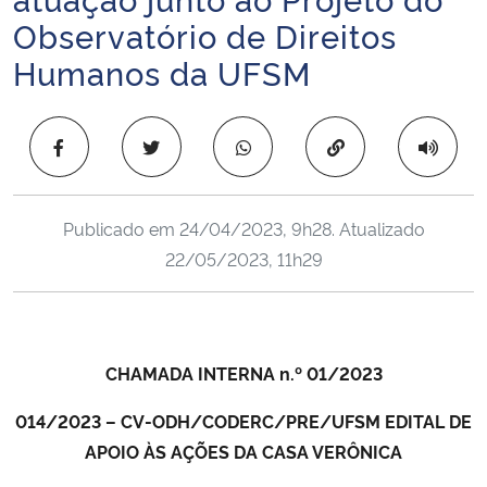
Ministério da Cidadania
Observatório de Direitos
Humanos da UFSM
Ministério da Saúde
Ministério de Minas e Energia
Copiar para área 
Ministério da Ciência, Tecnologia, Inovações e Comunicações
Publicado em
24/04/2023, 9h28
. Atualizado
Ministério do Meio Ambiente
22/05/2023, 11h29
Ministério do Turismo
Ministério do Desenvolvimento Regional
CHAMADA INTERNA n.º 01/2023
014/2023 – CV-ODH/CODERC/PRE/UFSM EDITAL DE
Controladoria-Geral da União
APOIO ÀS AÇÕES DA CASA VERÔNICA
Ministério da Mulher, da Família e dos Direitos Humanos