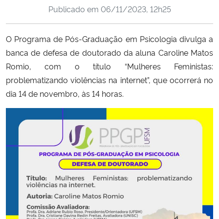
Publicado em
06/11/2023, 12h25
Ministério da Cidadania
Ministério da Saúde
O Programa de Pós-Graduação em Psicologia divulga a
banca de defesa de doutorado da aluna Caroline Matos
Ministério de Minas e Energia
Romio, com o título “Mulheres Feministas:
problematizando violências na internet
”, que ocorrerá no
Ministério da Ciência, Tecnologia, Inovações e Comunicações
dia 14 de novembro, às 14 horas.
Ministério do Meio Ambiente
Ministério do Turismo
Ministério do Desenvolvimento Regional
Controladoria-Geral da União
Ministério da Mulher, da Família e dos Direitos Humanos