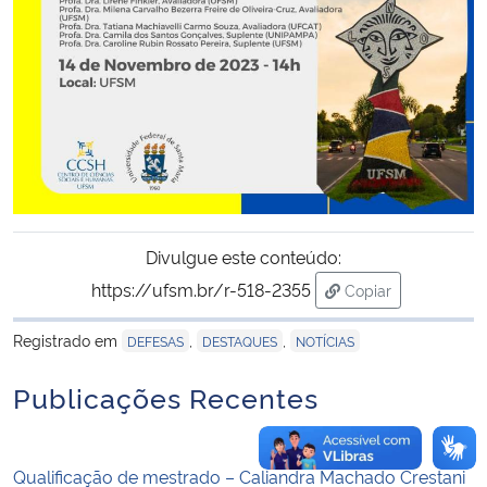
Secretaria-Geral
Secretaria de Governo
Gabinete de Segurança Institucional
Advocacia-Geral da União
Divulgue este conteúdo:
Banco Central do Brasil
https://ufsm.br/r-518-2355
Copiar
para área de tran
Planalto
Registrado em
,
,
DEFESAS
DESTAQUES
NOTÍCIAS
Publicações Recentes
Qualificação de mestrado – Caliandra Machado Crestani