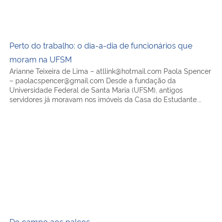
Perto do trabalho: o dia-a-dia de funcionários que
moram na UFSM
Arianne Teixeira de Lima – atllink@hotmail.com Paola Spencer
– paolacspencer@gmail.com Desde a fundação da
Universidade Federal de Santa Maria (UFSM), antigos
servidores já moravam nos imóveis da Casa do Estudante.…
Do campo aos palcos
Do campo aos palcos