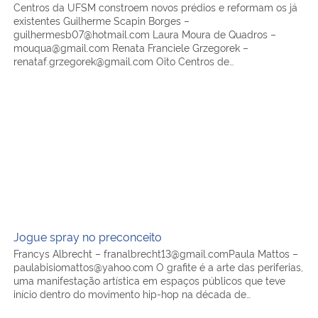
Centros da UFSM constroem novos prédios e reformam os já
existentes Guilherme Scapin Borges –
guilhermesb07@hotmail.com Laura Moura de Quadros –
mouqua@gmail.com Renata Franciele Grzegorek –
renataf.grzegorek@gmail.com Oito Centros de…
Jogue spray no preconceito
Jogue spray no preconceito
Francys Albrecht – franalbrecht13@gmail.comPaula Mattos –
paulabisiomattos@yahoo.com O grafite é a arte das periferias,
uma manifestação artística em espaços públicos que teve
início dentro do movimento hip-hop na década de…