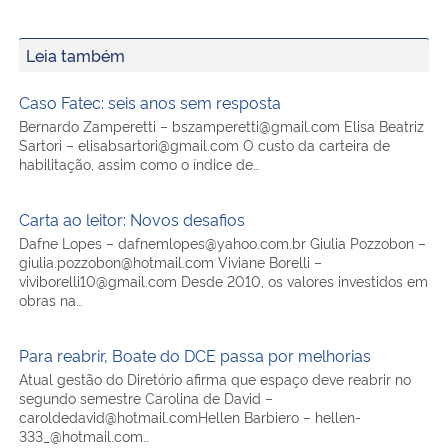
Leia também
Caso Fatec: seis anos sem resposta
Bernardo Zamperetti – bszamperetti@gmail.com Elisa Beatriz
Sartori – elisabsartori@gmail.com O custo da carteira de
habilitação, assim como o índice de…
Carta ao leitor: Novos desafios
Dafne Lopes – dafnemlopes@yahoo.com.br Giulia Pozzobon –
giulia.pozzobon@hotmail.com Viviane Borelli –
viviborelli10@gmail.com Desde 2010, os valores investidos em
obras na…
Para reabrir, Boate do DCE passa por melhorias
Atual gestão do Diretório afirma que espaço deve reabrir no
segundo semestre Carolina de David –
caroldedavid@hotmail.comHellen Barbiero – hellen-
333_@hotmail.com…