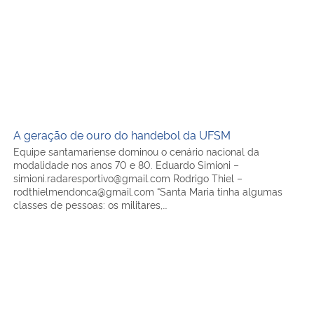
A geração de ouro do handebol da UFSM
Equipe santamariense dominou o cenário nacional da
modalidade nos anos 70 e 80. Eduardo Simioni –
simioni.radaresportivo@gmail.com Rodrigo Thiel –
rodthielmendonca@gmail.com “Santa Maria tinha algumas
classes de pessoas: os militares,…
Perto do trabalho: o dia-a-dia de funcionários que mora