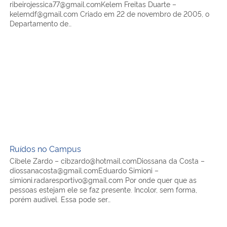
ribeirojessica77@gmail.comKelem Freitas Duarte –
kelemdf@gmail.com Criado em 22 de novembro de 2005, o
Departamento de…
Ruídos no Campus
Ruídos no Campus
Cibele Zardo – cibzardo@hotmail.comDiossana da Costa –
diossanacosta@gmail.comEduardo Simioni –
simioni.radaresportivo@gmail.com Por onde quer que as
pessoas estejam ele se faz presente. Incolor, sem forma,
porém audível. Essa pode ser…
A geração de ouro do handebol da UFSM