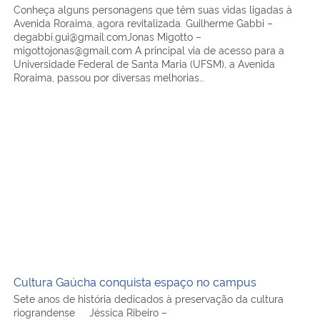
Conheça alguns personagens que têm suas vidas ligadas à
Avenida Roraima, agora revitalizada. Guilherme Gabbi –
Secretaria-Geral
degabbi.gui@gmail.comJonas Migotto –
migottojonas@gmail.com A principal via de acesso para a
Universidade Federal de Santa Maria (UFSM), a Avenida
Secretaria de Governo
Roraima, passou por diversas melhorias…
Gabinete de Segurança Institucional
Cultura Gaúcha conquista espaço no campus
Advocacia-Geral da União
Banco Central do Brasil
Planalto
Cultura Gaúcha conquista espaço no campus
Sete anos de história dedicados à preservação da cultura
riograndense Jéssica Ribeiro –