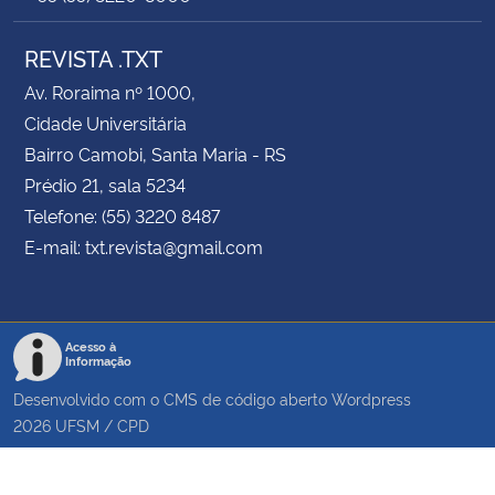
REVISTA .TXT
Av. Roraima nº 1000,
Cidade Universitária
Bairro Camobi, Santa Maria - RS
Prédio 21, sala 5234
Telefone: (55) 3220 8487
E-mail: txt.revista@gmail.com
Acesso à
Informação
Desenvolvido com o CMS de código aberto
Wordpress
2026
UFSM
/
CPD