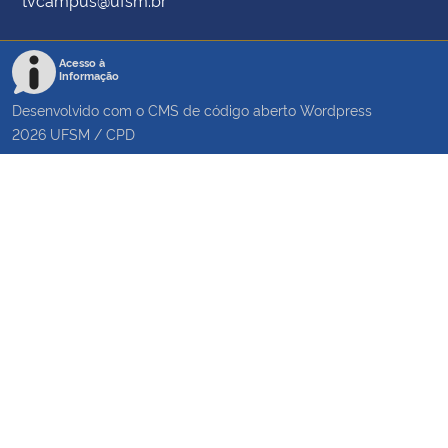
tvcampus@ufsm.br
Acesso à
Informação
Desenvolvido com o CMS de código aberto
Wordpress
2026
UFSM
/
CPD