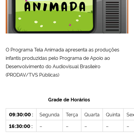
Ministério da Cidadania
Ministério da Saúde
Ministério de Minas e Energia
O Programa Tela Animada apresenta as produções
Ministério da Ciência, Tecnologia, Inovações e Comunicações
infantis produzidas pelo Programa de Apoio ao
Desenvolvimento do Audiovisual Brasileiro
Ministério do Meio Ambiente
(PRODAV/TVS Públicas)
Ministério do Turismo
Grade de Horários
Ministério do Desenvolvimento Regional
09:30:00
:
Segunda
Terça
Quarta
Quinta
Sex
Controladoria-Geral da União
16:30:00
:
–
–
–
–
–
Ministério da Mulher, da Família e dos Direitos Humanos