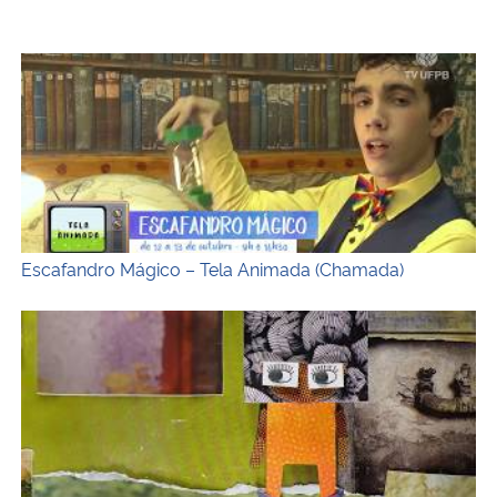
Secretaria-Geral
Escafandro Mágico – Tela Animada (Chamada)
Secretaria de Governo
Gabinete de Segurança Institucional
Advocacia-Geral da União
Escafandro Mágico – Tela Animada (Chamada)
Banco Central do Brasil
Foi Assim e Foi Assado – Tela Animada
Planalto