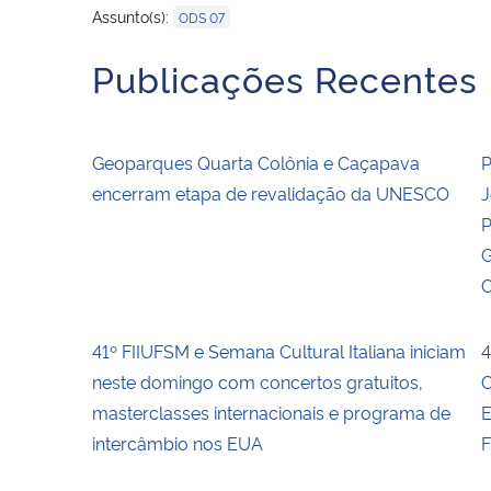
Assunto(s):
ODS 07
Publicações Recentes
Geoparques Quarta Colônia e Caçapava
P
encerram etapa de revalidação da UNESCO
J
P
G
C
41º FIIUFSM e Semana Cultural Italiana iniciam
4
neste domingo com concertos gratuitos,
C
masterclasses internacionais e programa de
E
intercâmbio nos EUA
F