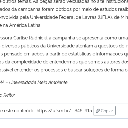
re outros temas. As peças serão veiculadas no site instituci
Os dados da campanha foram obtidos por meio de estudos rea
volvida pela Universidade Federal de Lavras (UFLA), de Minas
 na América Latina.
ssora Carlise Rudnicki, a campanha se apresenta como uma
 diversos públicos da Universidade atentam a questões de i
os pensado em ações a partir de estatísticas e informações 
da complexidade de entendermos que somos autores dos a
ssível entender os processos e buscar soluções de forma cole
 UMA – Universidade Meio Ambiente
 Reitor
e este conteúdo:
https://ufsm.br/r-346-915
Copiar
para área de