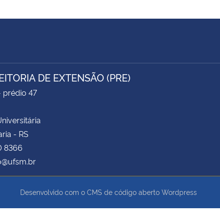
EITORIA DE EXTENSÃO (PRE)
- prédio 47
niversitária
ria - RS
0 8366
o@ufsm.br
Desenvolvido com o CMS de código aberto
Wordpress