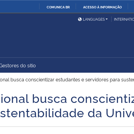
COMUNICA BR
ACESSO À INFORMAÇÃO
Ministério da Defesa
Ministério das Relações
Mini
IR
LANGUAGES
INTERNATI
Exteriores
PARA
O
Ministério da Cidadania
Ministério da Saúde
Mini
CONTEÚDO
Gestores do sítio
Ministério do
Controladoria-Geral da
Mini
Desenvolvimento Regional
União
Famí
onal busca conscientizar estudantes e servidores para suste
Hum
ional busca conscienti
Advocacia-Geral da União
Banco Central do Brasil
Plan
ustentabilidade da Uni