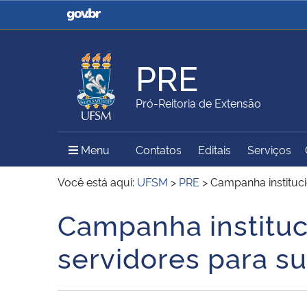
Casa Civil
Ministério da Justiça e
Segurança Pública
PRE
Ministério da Agricultura,
Ministério da Educação
Pró-Reitoria de Extensão
Pecuária e Abastecimento
Menu Principal do Sítio
Menu
Contatos
Editais
Serviços
Ministério do Meio Ambiente
Ministério do Turismo
Você está aqui:
UFSM
>
PRE
>
Campanha instituci
Campanha instituc
Início do conteúdo
Secretaria de Governo
Gabinete de Segurança
servidores para s
Institucional