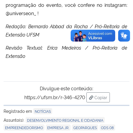
programação do evento, você confere no instagram:
@universeon_ !
Redação: Bernardo Abbad da Rocha / Pró-Reitoria de
Extensão UFSM
Revisão Textual: Erica Medeiros / Pró-Reitoria de
Extensão
Divulgue este conteúdo:
https://ufsm.br/r-346-4270
Copiar
para área de tran
Registrado em
NOTÍCIAS
,
Assunto(s):
DESENVOLVIMENTO REGIONAL E CIDADANIA
,
,
,
EMPREENDEDORISMO
EMPRESA JR.
GEOPARQUES
ODS 08