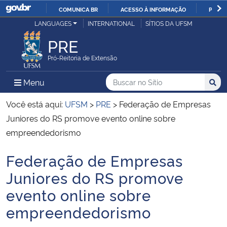
COMUNICA BR
ACESSO À INFORMAÇÃO
PARTI
Casa Civil
LANGUAGES
INTERNATIONAL
SÍTIOS DA UFSM
IR
PARA
PRE
Ministério da Justiça e Segurança Pública
O
Pró-Reitoria de Extensão
CONTEÚDO
Ministério da Defesa
Buscar no no Sítio
Busca
Busca:
Menu Principal do Sítio
Menu
Busc
Ministério das Relações Exteriores
Você está aqui:
UFSM
>
PRE
>
Federação de Empresas
Juniores do RS promove evento online sobre
Ministério da Economia
empreendedorismo
Federação de Empresas
Ministério da Infraestrutura
Início do conteúdo
Juniores do RS promove
Ministério da Agricultura, Pecuária e Abastecimento
evento online sobre
empreendedorismo
Ministério da Educação