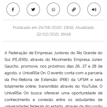
Ministério da Cidadania
Copiar para área 
Ministério da Saúde
Publicado em
24/08/2020, 13h16
. Atualizado
Ministério de Minas e Energia
22/02/2021, 16h18
Ministério da Ciência, Tecnologia, Inovações e Comunicações
A Federação de Empresas Juniores do Rio Grande do
Ministério do Meio Ambiente
Sul (FEJERS), através do Movimento Empresa Júnior
Gaúcho, promove, nos próximos dias 26, 27 e 28 de
Ministério do Turismo
agosto, o UniveRSe On. O evento conta com a parceria
da Pró-Reitoria de Extensão (PRE) da UFSM e será
Ministério do Desenvolvimento Regional
totalmente online, transmitido através do YouTube. O
UniveRSe On busca oferecer
uma oportunidade de
Controladoria-Geral da União
conhecimento e conexão entre os estudantes de
Ministério da Mulher, da Família e dos Direitos Humanos
universidades federais do estado, através da discussão