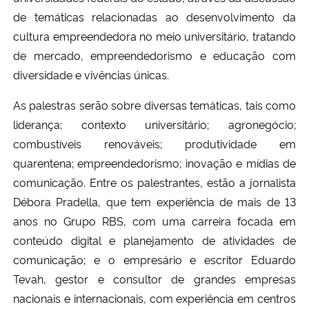
de temáticas relacionadas ao desenvolvimento da
Secretaria-Geral
cultura empreendedora no meio universitário, tratando
de mercado, empreendedorismo e educação com
Secretaria de Governo
diversidade e vivências únicas.
As palestras serão sobre diversas temáticas, tais como
Gabinete de Segurança Institucional
liderança; contexto universitário; agronegócio;
Advocacia-Geral da União
combustíveis renováveis; produtividade em
quarentena; empreendedorismo; inovação e mídias de
Banco Central do Brasil
comunicação. Entre os palestrantes, estão a jornalista
Débora Pradella, que tem experiência de mais de 13
Planalto
anos no Grupo RBS, com uma carreira focada em
conteúdo digital e planejamento de atividades de
comunicação; e o empresário e escritor Eduardo
Tevah, g
estor e consultor de grandes empresas
nacionais e internacionais, com experiência em centros