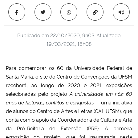
Ministério da Cidadania
Copiar para área 
Ministério da Saúde
Publicado em
22/10/2020, 9h03
. Atualizado
Ministério de Minas e Energia
19/03/2021, 16h08
Ministério da Ciência, Tecnologia, Inovações e Comunicações
Para comemorar os 60 da Universidade Federal de
Ministério do Meio Ambiente
Santa Maria, o site do Centro de Convenções da UFSM
receberá, ao longo de 2020 e 2021, exposições
Ministério do Turismo
selecionadas pelo projeto
A universidade em nós: 60
anos de histórias, conflitos e conquistas —
uma iniciativa
Ministério do Desenvolvimento Regional
de alunos do Centro de Artes e Letras (CAL UFSM), que
conta com o apoio da Coordenadoria de Cultura e Arte
Controladoria-Geral da União
da Pró-Reitoria de Extensão (PRE). A primeira
Ministério da Mulher, da Família e dos Direitos Humanos
exposição do projeto, que foi inaugurada nesta