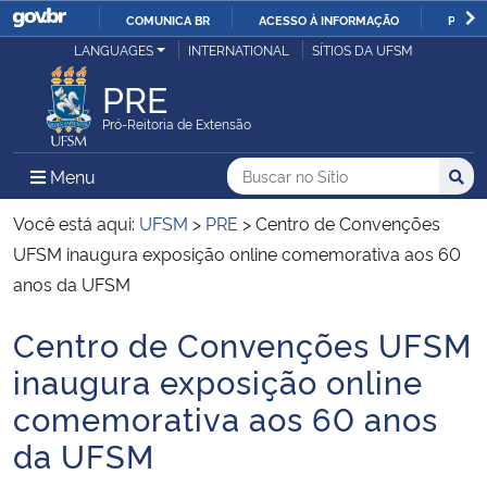
COMUNICA BR
ACESSO À INFORMAÇÃO
PARTI
Casa Civil
LANGUAGES
INTERNATIONAL
SÍTIOS DA UFSM
IR
PARA
PRE
Ministério da Justiça e Segurança Pública
O
Pró-Reitoria de Extensão
CONTEÚDO
Ministério da Defesa
Buscar no no Sítio
Busca
Busca:
Menu Principal do Sítio
Menu
Busc
Ministério das Relações Exteriores
Você está aqui:
UFSM
>
PRE
>
Centro de Convenções
UFSM inaugura exposição online comemorativa aos 60
Ministério da Economia
anos da UFSM
Centro de Convenções UFSM
Ministério da Infraestrutura
Início do conteúdo
inaugura exposição online
Ministério da Agricultura, Pecuária e Abastecimento
comemorativa aos 60 anos
da UFSM
Ministério da Educação