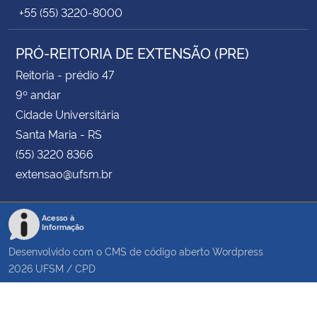
+55 (55) 3220-8000
PRÓ-REITORIA DE EXTENSÃO (PRE)
Reitoria - prédio 47
9º andar
Cidade Universitária
Santa Maria - RS
(55) 3220 8366
extensao@ufsm.br
Acesso à
Informação
Desenvolvido com o CMS de código aberto
Wordpress
2026
UFSM
/
CPD