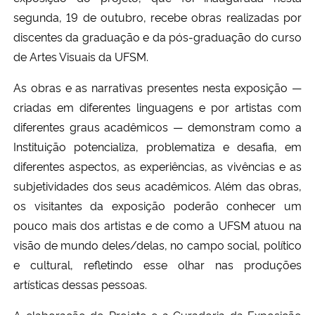
segunda, 19 de outubro, recebe obras realizadas por
Secretaria-Geral
discentes da graduação e da pós-graduação do curso
de Artes Visuais da UFSM.
Secretaria de Governo
As obras e as narrativas presentes nesta exposição —
criadas em diferentes linguagens e por artistas com
Gabinete de Segurança Institucional
diferentes graus acadêmicos — demonstram como a
Advocacia-Geral da União
Instituição potencializa, problematiza e desafia, em
diferentes aspectos, as experiências, as vivências e as
Banco Central do Brasil
subjetividades dos seus acadêmicos. Além das obras,
os visitantes da exposição poderão conhecer um
Planalto
pouco mais dos artistas e de como a UFSM atuou na
visão de mundo deles/delas, no campo social, político
e cultural, refletindo esse olhar nas produções
artísticas dessas pessoas.
A elaboração do Projeto e a Curadoria da Exposição