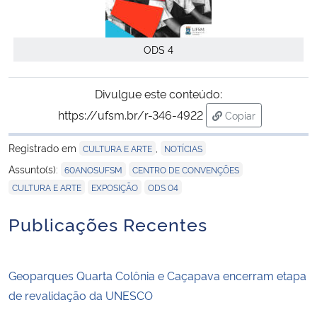
ODS 4
Divulgue este conteúdo:
https://ufsm.br/r-346-4922
Copiar
para área de tran
Registrado em
,
CULTURA E ARTE
NOTÍCIAS
,
,
Assunto(s):
60ANOSUFSM
CENTRO DE CONVENÇÕES
,
,
CULTURA E ARTE
EXPOSIÇÃO
ODS 04
Publicações Recentes
Geoparques Quarta Colônia e Caçapava encerram etapa
de revalidação da UNESCO