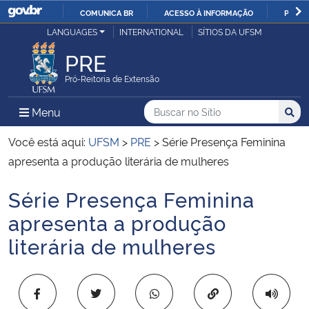
COMUNICA BR
ACESSO À INFORMAÇÃO
PARTI
Casa Civil
LANGUAGES
INTERNATIONAL
SÍTIOS DA UFSM
IR
PARA
PRE
Ministério da Justiça e Segurança Pública
O
Pró-Reitoria de Extensão
CONTEÚDO
Ministério da Defesa
Buscar no no Sítio
Busca
Busca:
Menu Principal do Sítio
Menu
Busc
Ministério das Relações Exteriores
Você está aqui:
UFSM
>
PRE
>
Série Presença Feminina
apresenta a produção literária de mulheres
Ministério da Economia
Série Presença Feminina
Início do conteúdo
Ministério da Infraestrutura
apresenta a produção
literária de mulheres
Ministério da Agricultura, Pecuária e Abastecimento
Ministério da Educação
Copiar para área 