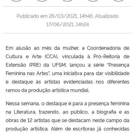
Ministério da Cidadania
Publicado em
26/03/2021, 14h46
. Atualizado
Ministério da Saúde
17/06/2021, 14h24
Ministério de Minas e Energia
Em alusão ao mês da mulher
,
a Coordenadoria de
Ministério da Ciência, Tecnologia, Inovações e Comunicações
Cultura e Arte (CCA), vinculada à Pró-Reitoria de
Extensão (PRE) da UFSM,
lançou
a série “Presença
Ministério do Meio Ambiente
Feminina nas Artes”, uma iniciativa para dar visibilidade
e destaque às artistas evidenciadas nos diferentes
Ministério do Turismo
ramos da produção artística mundial.
Ministério do Desenvolvimento Regional
Nessa semana, o destaque é para a presença feminina
na Literatura, trazendo
,
ao público
,
a biografia e as
Controladoria-Geral da União
obras de
12
artistas que se destacam neste campo da
produção artística. Além de escritoras já conhecidas
Ministério da Mulher, da Família e dos Direitos Humanos