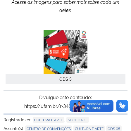
Acesse as imagens para saber mais sobre cada um
deles.
ODS 5
Divulgue este conteúdo:
https://ufsm.br/r-346-5373
Copiar
para área de tran
Registrado em
,
CULTURA E ARTE
SOCIEDADE
,
,
,
Assunto(s):
CENTRO DE CONVENÇÕES
CULTURA E ARTE
ODS 05