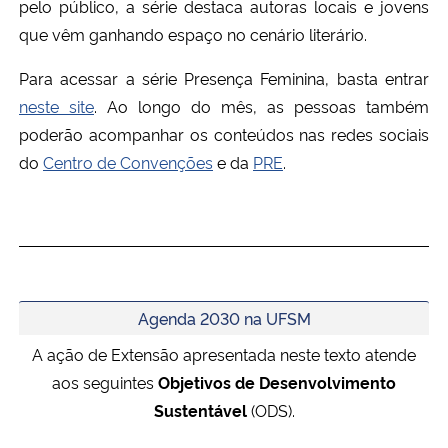
pelo público, a série destaca autoras locais e jovens
que v
ê
m ganhando espaço no cenário literário.
Secretaria-Geral
Para acessar a série Presença Feminina, basta entrar
Secretaria de Governo
neste site
. Ao longo do mês
,
as pessoas também
poderão acompanhar os conteúdos nas redes sociais
Gabinete de Segurança Institucional
do
Centro de Convenções
e da
PRE
.
Advocacia-Geral da União
Banco Central do Brasil
Planalto
Agenda 2030 na UFSM
A ação de Extensão apresentada neste texto atende
aos seguintes
Objetivos de Desenvolvimento
Sustentável
(ODS).