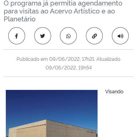
O programa já permitia agendamento
Ministério da Cidadania
para visitas ao Acervo Artístico e ao
Planetário
Ministério da Saúde
Copiar para área 
Ministério de Minas e Energia
Ministério da Ciência, Tecnologia, Inovações e Comunicações
Publicado em
09/06/2022, 17h21
. Atualizado
09/06/2022, 19h54
Ministério do Meio Ambiente
Ministério do Turismo
Visando
Ministério do Desenvolvimento Regional
Controladoria-Geral da União
Ministério da Mulher, da Família e dos Direitos Humanos