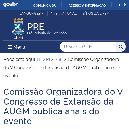
COMUNICA BR
ACESSO À INFORMAÇÃO
PARTI
Casa Civil
LANGUAGES
INTERNATIONAL
SÍTIOS DA UFSM
IR
PARA
PRE
Ministério da Justiça e Segurança Pública
O
Pró-Reitoria de Extensão
CONTEÚDO
Ministério da Defesa
Buscar no no Sítio
Busca
Busca:
Menu Principal do Sítio
Menu
Busc
Ministério das Relações Exteriores
Você está aqui:
UFSM
>
PRE
>
Comissão Organizadora
do V Congresso de Extensão da AUGM publica anais do
Ministério da Economia
evento
Comissão Organizadora do V
Ministério da Infraestrutura
Início do conteúdo
Congresso de Extensão da
Ministério da Agricultura, Pecuária e Abastecimento
AUGM publica anais do
evento
Ministério da Educação