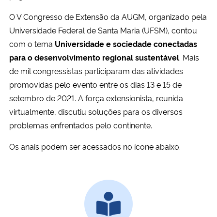
O V Congresso de Extensão da AUGM, organizado pela
Secretaria-Geral
Universidade Federal de Santa Maria (UFSM), contou
com o tema
Universidade e sociedade conectadas
Secretaria de Governo
para o desenvolvimento regional sustentável
. Mais
de mil congressistas participaram das atividades
Gabinete de Segurança Institucional
promovidas pelo evento entre os dias 13 e 15 de
setembro de 2021. A força extensionista, reunida
Advocacia-Geral da União
virtualmente, discutiu soluções para os diversos
problemas enfrentados pelo continente.
Banco Central do Brasil
Os anais podem ser acessados no ícone abaixo.
Planalto