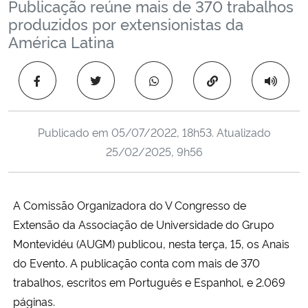
Publicação reúne mais de 370 trabalhos
Ministério da Cidadania
produzidos por extensionistas da
América Latina
Ministério da Saúde
Copiar para área 
Ministério de Minas e Energia
Ministério da Ciência, Tecnologia, Inovações e Comunicações
Publicado em
05/07/2022, 18h53
. Atualizado
25/02/2025, 9h56
Ministério do Meio Ambiente
Ministério do Turismo
A Comissão Organizadora do V Congresso de
Extensão da Associação de Universidade do Grupo
Ministério do Desenvolvimento Regional
Montevidéu (AUGM) publicou, nesta terça, 15, os Anais
do Evento. A publicação conta com mais de 370
Controladoria-Geral da União
trabalhos, escritos em Português e Espanhol, e 2.069
páginas.
Ministério da Mulher, da Família e dos Direitos Humanos