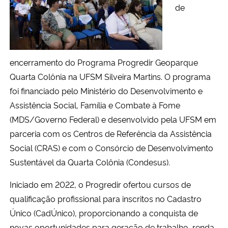
de
Secretaria-Geral
Secretaria de Governo
encerramento do Programa Progredir Geoparque
Quarta Colônia na UFSM Silveira Martins. O programa
Gabinete de Segurança Institucional
foi financiado pelo Ministério do Desenvolvimento e
Assistência Social, Família e Combate à Fome
Advocacia-Geral da União
(MDS/Governo Federal) e desenvolvido pela UFSM em
Banco Central do Brasil
parceria com os Centros de Referência da Assistência
Social (CRAS) e com o Consórcio de Desenvolvimento
Planalto
Sustentável da Quarta Colônia (Condesus).
Iniciado em 2022, o Progredir ofertou cursos de
qualificação profissional para inscritos no Cadastro
Único (CadÚnico), proporcionando a conquista de
novas oportunidades para geração de trabalho, renda