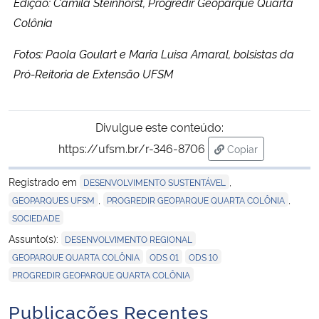
Edição: Camila Steinhorst, Progredir Geoparque Quarta
Colônia
Fotos: Paola Goulart e Maria Luisa Amaral, bolsistas da
Pró-Reitoria de Extensão UFSM
Divulgue este conteúdo:
https://ufsm.br/r-346-8706
Copiar
para área de tran
Registrado em
,
DESENVOLVIMENTO SUSTENTÁVEL
,
,
GEOPARQUES UFSM
PROGREDIR GEOPARQUE QUARTA COLÔNIA
SOCIEDADE
,
Assunto(s):
DESENVOLVIMENTO REGIONAL
,
,
,
GEOPARQUE QUARTA COLÔNIA
ODS 01
ODS 10
PROGREDIR GEOPARQUE QUARTA COLÔNIA
Publicações Recentes