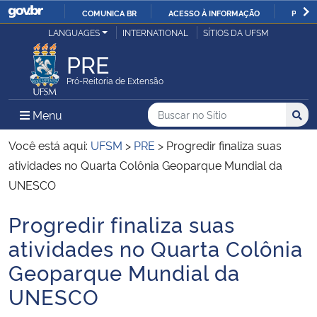
COMUNICA BR
ACESSO À INFORMAÇÃO
PARTI
Casa Civil
LANGUAGES
INTERNATIONAL
SÍTIOS DA UFSM
IR
PARA
PRE
Ministério da Justiça e Segurança Pública
O
Pró-Reitoria de Extensão
CONTEÚDO
Ministério da Defesa
Buscar no no Sítio
Busca
Busca:
Menu Principal do Sítio
Menu
Busc
Ministério das Relações Exteriores
Você está aqui:
UFSM
>
PRE
>
Progredir finaliza suas
atividades no Quarta Colônia Geoparque Mundial da
Ministério da Economia
UNESCO
Progredir finaliza suas
Ministério da Infraestrutura
Início do conteúdo
atividades no Quarta Colônia
Ministério da Agricultura, Pecuária e Abastecimento
Geoparque Mundial da
UNESCO
Ministério da Educação