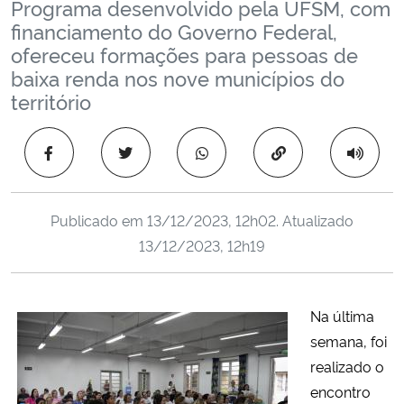
Programa desenvolvido pela UFSM, com
Ministério da Cidadania
financiamento do Governo Federal,
ofereceu formações para pessoas de
Ministério da Saúde
baixa renda nos nove municípios do
território
Ministério de Minas e Energia
Copiar para área 
Ministério da Ciência, Tecnologia, Inovações e Comunicações
Ministério do Meio Ambiente
Publicado em
13/12/2023, 12h02
. Atualizado
13/12/2023, 12h19
Ministério do Turismo
Ministério do Desenvolvimento Regional
Na última
semana, foi
Controladoria-Geral da União
realizado o
encontro
Ministério da Mulher, da Família e dos Direitos Humanos