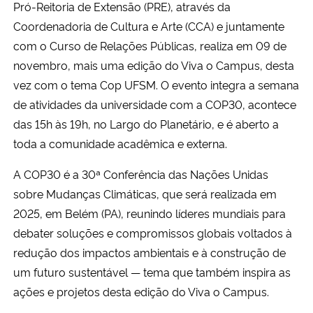
Pró-Reitoria de Extensão (PRE), através da
Coordenadoria de Cultura e Arte (CCA) e juntamente
Secretaria-Geral
com o Curso de Relações Públicas, realiza em 09 de
novembro, mais uma edição do Viva o Campus, desta
Secretaria de Governo
vez com o tema Cop UFSM. O evento integra a semana
de atividades da universidade com a COP30, acontece
Gabinete de Segurança Institucional
das 15h às 19h, no Largo do Planetário, e é aberto a
toda a comunidade acadêmica e externa.
Advocacia-Geral da União
A COP30 é a 30ª Conferência das Nações Unidas
Banco Central do Brasil
sobre Mudanças Climáticas, que será realizada em
2025, em Belém (PA), reunindo líderes mundiais para
Planalto
debater soluções e compromissos globais voltados à
redução dos impactos ambientais e à construção de
um futuro sustentável — tema que também inspira as
ações e projetos desta edição do Viva o Campus.