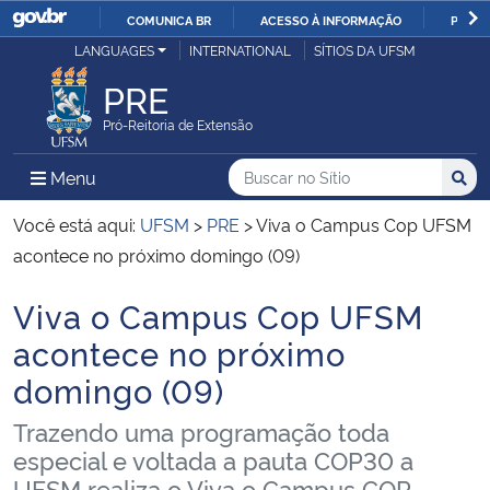
COMUNICA BR
ACESSO À INFORMAÇÃO
PARTI
Casa Civil
LANGUAGES
INTERNATIONAL
SÍTIOS DA UFSM
IR
PARA
PRE
Ministério da Justiça e Segurança Pública
O
Pró-Reitoria de Extensão
CONTEÚDO
Ministério da Defesa
Buscar no no Sítio
Busca
Busca:
Menu Principal do Sítio
Menu
Busc
Ministério das Relações Exteriores
Você está aqui:
UFSM
>
PRE
>
Viva o Campus Cop UFSM
acontece no próximo domingo (09)
Ministério da Economia
Viva o Campus Cop UFSM
Início do conteúdo
Ministério da Infraestrutura
acontece no próximo
domingo (09)
Ministério da Agricultura, Pecuária e Abastecimento
Trazendo uma programação toda
Ministério da Educação
especial e voltada a pauta COP30 a
UFSM realiza o Viva o Campus COP