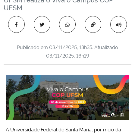
Ministério da Cidadania
UFSM
Ministério da Saúde
Copiar para área 
Ministério de Minas e Energia
Publicado em
03/11/2025, 13h35
. Atualizado
Ministério da Ciência, Tecnologia, Inovações e Comunicações
03/11/2025, 16h19
Ministério do Meio Ambiente
Ministério do Turismo
Ministério do Desenvolvimento Regional
Controladoria-Geral da União
A Universidade Federal de Santa Maria, por meio da
Ministério da Mulher, da Família e dos Direitos Humanos