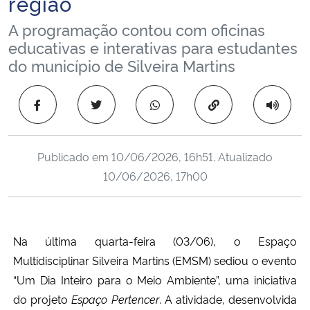
região
Ministério da Cidadania
A programação contou com oficinas
educativas e interativas para estudantes
Ministério da Saúde
do município de Silveira Martins
Ministério de Minas e Energia
Copiar para área 
Ministério da Ciência, Tecnologia, Inovações e Comunicações
Publicado em
10/06/2026, 16h51
. Atualizado
Ministério do Meio Ambiente
10/06/2026, 17h00
Ministério do Turismo
Ministério do Desenvolvimento Regional
Na última quarta-feira (03/06), o Espaço 
Multidisciplinar Silveira Martins (EMSM) sediou o evento 
Controladoria-Geral da União
“Um Dia Inteiro para o Meio Ambiente”, uma iniciativa 
do projeto 
Espaço Pertencer
. A atividade, desenvolvida 
Ministério da Mulher, da Família e dos Direitos Humanos