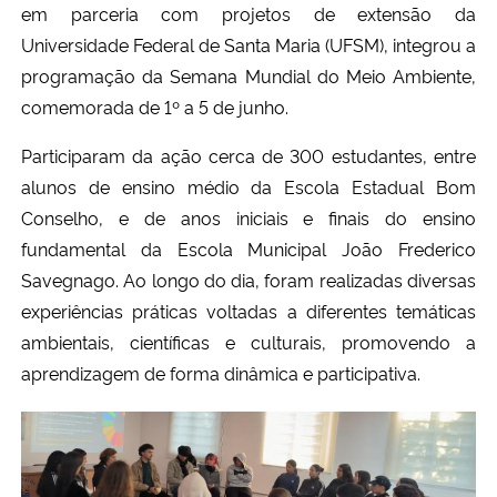
em parceria com projetos de extensão da 
Universidade Federal de Santa Maria (UFSM), integrou a 
Secretaria-Geral
programação da Semana Mundial do Meio Ambiente, 
comemorada de 1º a 5 de junho. 
Secretaria de Governo
Participaram da ação cerca de 300 estudantes, entre 
Gabinete de Segurança Institucional
alunos de ensino médio da Escola Estadual Bom 
Conselho, e de anos iniciais e finais do ensino 
Advocacia-Geral da União
fundamental da Escola Municipal João Frederico 
Savegnago. Ao longo do dia, foram realizadas diversas 
Banco Central do Brasil
experiências práticas voltadas a diferentes temáticas 
ambientais, científicas e culturais, promovendo a 
Planalto
aprendizagem de forma dinâmica e participativa.