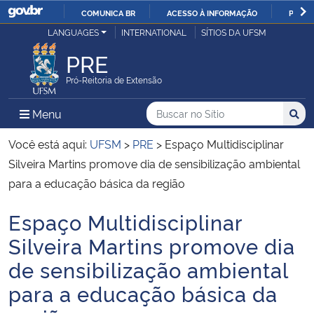
COMUNICA BR
ACESSO À INFORMAÇÃO
PARTI
Casa Civil
LANGUAGES
INTERNATIONAL
SÍTIOS DA UFSM
IR
PARA
PRE
Ministério da Justiça e Segurança Pública
O
Pró-Reitoria de Extensão
CONTEÚDO
Ministério da Defesa
Buscar no no Sítio
Busca
Busca:
Menu Principal do Sítio
Menu
Busc
Ministério das Relações Exteriores
Você está aqui:
UFSM
>
PRE
>
Espaço Multidisciplinar
Silveira Martins promove dia de sensibilização ambiental
Ministério da Economia
para a educação básica da região
Espaço Multidisciplinar
Ministério da Infraestrutura
Início do conteúdo
Silveira Martins promove dia
Ministério da Agricultura, Pecuária e Abastecimento
de sensibilização ambiental
para a educação básica da
Ministério da Educação