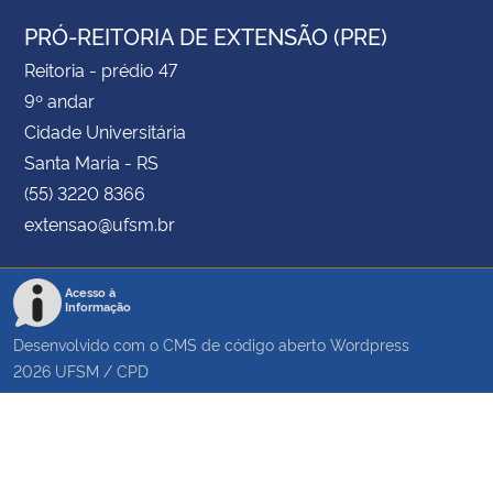
PRÓ-REITORIA DE EXTENSÃO (PRE)
Reitoria - prédio 47
9º andar
Cidade Universitária
Santa Maria - RS
(55) 3220 8366
extensao@ufsm.br
Acesso à
Informação
Desenvolvido com o CMS de código aberto
Wordpress
2026
UFSM
/
CPD