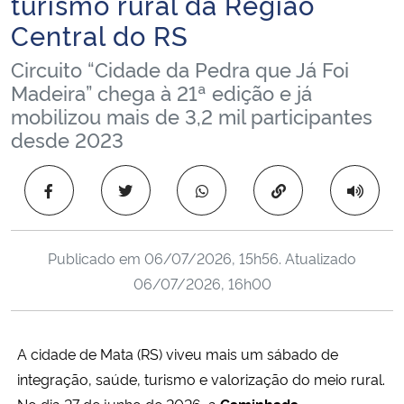
turismo rural da Região
Ministério da Cidadania
Central do RS
Circuito “Cidade da Pedra que Já Foi
Ministério da Saúde
Madeira” chega à 21ª edição e já
mobilizou mais de 3,2 mil participantes
Ministério de Minas e Energia
desde 2023
Ministério da Ciência, Tecnologia, Inovações e Comunicações
Copiar para área 
Ministério do Meio Ambiente
Ministério do Turismo
Publicado em
06/07/2026, 15h56
. Atualizado
06/07/2026, 16h00
Ministério do Desenvolvimento Regional
Controladoria-Geral da União
A cidade de Mata (RS) viveu mais um sábado de
integração, saúde, turismo e valorização do meio rural.
Ministério da Mulher, da Família e dos Direitos Humanos
No dia 27 de junho de 2026, a
Caminhada