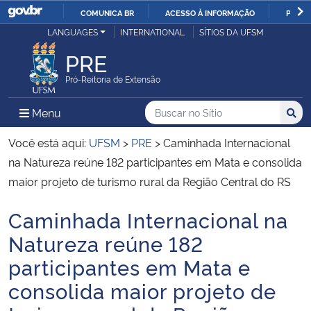
COMUNICA BR
ACESSO À INFORMAÇÃO
PARTI
Casa Civil
LANGUAGES
INTERNATIONAL
SÍTIOS DA UFSM
IR
PARA
PRE
Ministério da Justiça e Segurança Pública
O
Pró-Reitoria de Extensão
CONTEÚDO
Ministério da Defesa
Buscar no no Sítio
Busca
Busca:
Menu Principal do Sítio
Menu
Busc
Ministério das Relações Exteriores
Você está aqui:
UFSM
>
PRE
>
Caminhada Internacional
na Natureza reúne 182 participantes em Mata e consolida
Ministério da Economia
maior projeto de turismo rural da Região Central do RS
Caminhada Internacional na
Ministério da Infraestrutura
Início do conteúdo
Natureza reúne 182
Ministério da Agricultura, Pecuária e Abastecimento
participantes em Mata e
consolida maior projeto de
Ministério da Educação