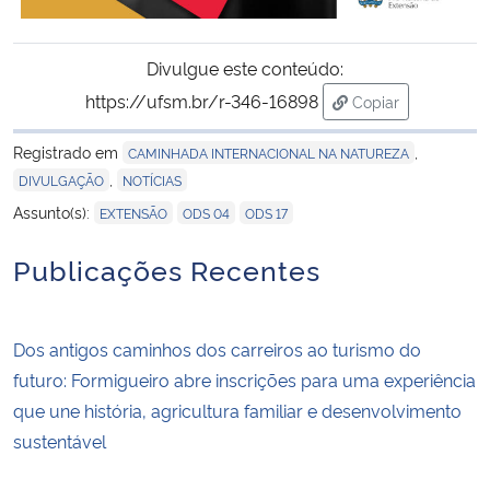
Divulgue este conteúdo:
https://ufsm.br/r-346-16898
Copiar
para área de tran
Registrado em
,
CAMINHADA INTERNACIONAL NA NATUREZA
,
DIVULGAÇÃO
NOTÍCIAS
,
,
Assunto(s):
EXTENSÃO
ODS 04
ODS 17
Publicações Recentes
Dos antigos caminhos dos carreiros ao turismo do
futuro: Formigueiro abre inscrições para uma experiência
que une história, agricultura familiar e desenvolvimento
sustentável