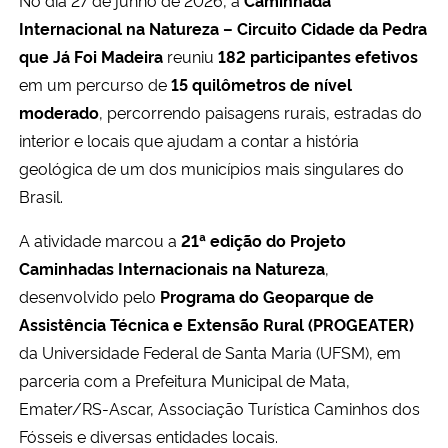
Internacional na Natureza – Circuito Cidade da Pedra
Secretaria-Geral
que Já Foi Madeira
reuniu
182 participantes efetivos
em um percurso de
15 quilômetros de nível
Secretaria de Governo
moderado
, percorrendo paisagens rurais, estradas do
interior e locais que ajudam a contar a história
Gabinete de Segurança Institucional
geológica de um dos municípios mais singulares do
Brasil.
Advocacia-Geral da União
A atividade marcou a
21ª edição do Projeto
Banco Central do Brasil
Caminhadas Internacionais na Natureza
,
desenvolvido pelo
Programa do Geoparque de
Planalto
Assistência Técnica e Extensão Rural (PROGEATER)
da Universidade Federal de Santa Maria (UFSM), em
parceria com a Prefeitura Municipal de Mata,
Emater/RS-Ascar, Associação Turística Caminhos dos
Fósseis e diversas entidades locais.