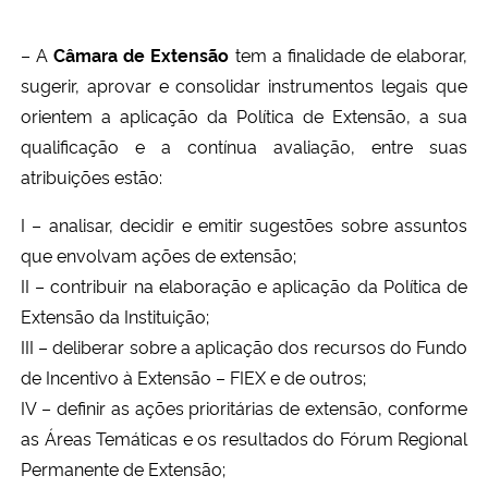
Ministério da Cidadania
– A
Câmara de Extensão
tem a finalidade de elaborar,
Ministério da Saúde
sugerir, aprovar e consolidar instrumentos legais que
orientem a aplicação da Política de Extensão, a sua
Ministério de Minas e Energia
qualificação e a contínua avaliação, entre suas
atribuições estão:
Ministério da Ciência, Tecnologia, Inovações e Comunicações
I – analisar, decidir e emitir sugestões sobre assuntos
Ministério do Meio Ambiente
que envolvam ações de extensão;
II – contribuir na elaboração e aplicação da Política de
Ministério do Turismo
Extensão da Instituição;
III – deliberar sobre a aplicação dos recursos do Fundo
Ministério do Desenvolvimento Regional
de Incentivo à Extensão – FIEX e de outros;
IV – definir as ações prioritárias de extensão, conforme
Controladoria-Geral da União
as Áreas Temáticas e os resultados do Fórum Regional
Permanente de Extensão;
Ministério da Mulher, da Família e dos Direitos Humanos