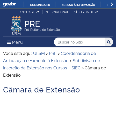
COMUNICA BR
ACESSO À INFORMAÇÃO
PARTI
Casa Civil
LANGUAGES
INTERNATIONAL
SÍTIOS DA UFSM
IR
PARA
PRE
Ministério da Justiça e Segurança Pública
O
Pró-Reitoria de Extensão
CONTEÚDO
Ministério da Defesa
Buscar no no Sítio
Busca
Busca:
Menu Principal do Sítio
Menu
Busc
Ministério das Relações Exteriores
Você está aqui:
UFSM
>
PRE
>
Coordenadoria de
Articulação e Fomento à Extensão
>
Subdivisão de
Ministério da Economia
Inserção da Extensão nos Cursos – SIEC
>
Câmara de
Extensão
Ministério da Infraestrutura
Câmara de Extensão
Início do conteúdo
Ministério da Agricultura, Pecuária e Abastecimento
Ministério da Educação