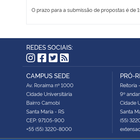
O prazo para a submissão de propostas é de 15
REDES SOCIAIS:
Instagram
Facebook
Twitter
RSS
CAMPUS SEDE
PRÓ-R
Av. Roraima nº 1000
Reitoria 
Cidade Universitária
9º andar
Bairro Camobi
Cidade U
Santa Maria - RS
Santa Ma
CEP: 97105-900
(55) 322
+55 (55) 3220-8000
extensa