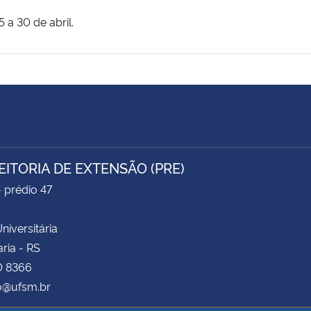
 a 30 de abril.
EITORIA DE EXTENSÃO (PRE)
- prédio 47
niversitária
ria - RS
0 8366
o@ufsm.br