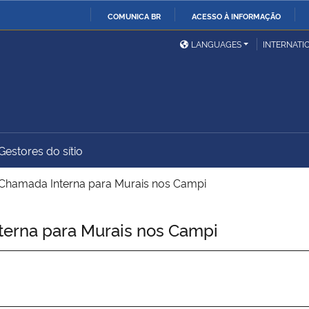
COMUNICA BR
ACESSO À INFORMAÇÃO
Ministério da Defesa
Ministério das Relações
Mini
IR
LANGUAGES
INTERNATI
Exteriores
PARA
O
Ministério da Cidadania
Ministério da Saúde
Mini
CONTEÚDO
Gestores do sítio
Ministério do
Controladoria-Geral da
Mini
Desenvolvimento Regional
União
Famí
Chamada Interna para Murais nos Campi
Hum
erna para Murais nos Campi
Advocacia-Geral da União
Banco Central do Brasil
Plan