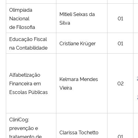
Olimpíada
Mitieli Seixas da
Nacional
01
Silva
de Filosofia
Educação Fiscal
Cristiane Krüger
01
na Contabilidade
Alfabetização
Kelmara Mendes
Financeira em
02
Vieira
Escolas Públicas
CliniCog:
prevenção e
Clarissa Tochetto
tratamento de
01