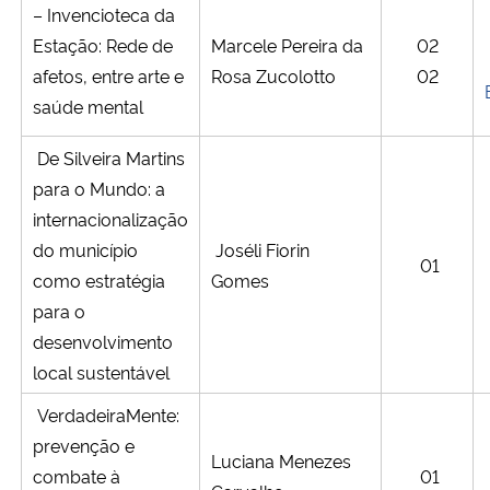
– Invencioteca da
Estação: Rede de
Marcele Pereira da
02
afetos, entre arte e
Rosa Zucolotto
02
saúde mental
De Silveira Martins
para o Mundo: a
internacionalização
do município
Joséli Fiorin
01
como estratégia
Gomes
para o
desenvolvimento
local sustentável
VerdadeiraMente:
prevenção e
Luciana Menezes
combate à
01