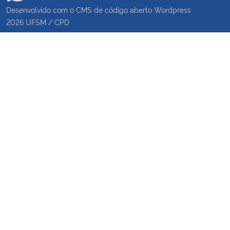
Desenvolvido com o CMS de código aberto
Wordpress
2026
UFSM
/
CPD