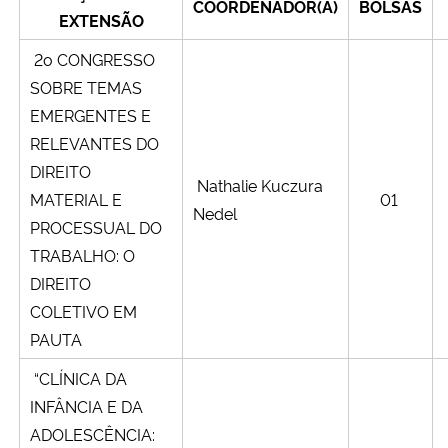
COORDENADOR(A)
BOLSAS
Ministério da Cidadania
EXTENSÃO
2o CONGRESSO
Ministério da Saúde
SOBRE TEMAS
EMERGENTES E
Ministério de Minas e Energia
RELEVANTES DO
DIREITO
Ministério da Ciência, Tecnologia, Inovações e Comunicações
Nathalie Kuczura
MATERIAL E
01
Nedel
PROCESSUAL DO
Ministério do Meio Ambiente
TRABALHO: O
DIREITO
Ministério do Turismo
COLETIVO EM
Ministério do Desenvolvimento Regional
PAUTA
“CLÍNICA DA
Controladoria-Geral da União
INFÂNCIA E DA
ADOLESCÊNCIA:
Ministério da Mulher, da Família e dos Direitos Humanos