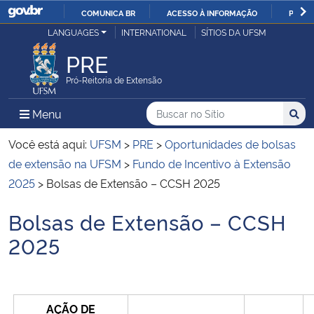
COMUNICA BR
ACESSO À INFORMAÇÃO
PARTI
Casa Civil
LANGUAGES
INTERNATIONAL
SÍTIOS DA UFSM
IR
PARA
PRE
Ministério da Justiça e Segurança Pública
O
Pró-Reitoria de Extensão
CONTEÚDO
Ministério da Defesa
Buscar no no Sítio
Busca
Busca:
Menu Principal do Sítio
Menu
Busc
Ministério das Relações Exteriores
Você está aqui:
UFSM
>
PRE
>
Oportunidades de bolsas
de extensão na UFSM
>
Fundo de Incentivo à Extensão
Ministério da Economia
2025
>
Bolsas de Extensão – CCSH 2025
Bolsas de Extensão – CCSH
Ministério da Infraestrutura
Início do conteúdo
2025
Ministério da Agricultura, Pecuária e Abastecimento
Ministério da Educação
AÇÃO DE