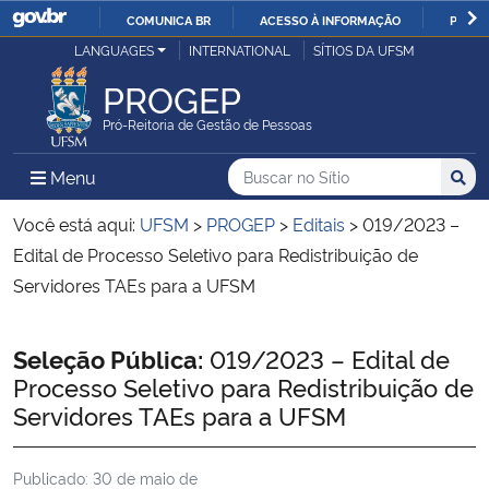
COMUNICA BR
ACESSO À INFORMAÇÃO
PARTI
Casa Civil
LANGUAGES
INTERNATIONAL
SÍTIOS DA UFSM
IR
PARA
PROGEP
Ministério da Justiça e Segurança Pública
O
Pró-Reitoria de Gestão de Pessoas
CONTEÚDO
Ministério da Defesa
Buscar no no Sítio
Busca
Busca:
Menu Principal do Sítio
Menu
Busc
Ministério das Relações Exteriores
Você está aqui:
UFSM
>
PROGEP
>
Editais
>
019/2023 –
Edital de Processo Seletivo para Redistribuição de
Ministério da Economia
Servidores TAEs para a UFSM
Ministério da Infraestrutura
Início do conteúdo
Seleção Pública:
019/2023 – Edital de
Processo Seletivo para Redistribuição de
Ministério da Agricultura, Pecuária e Abastecimento
Servidores TAEs para a UFSM
Ministério da Educação
Publicado:
30 de maio de