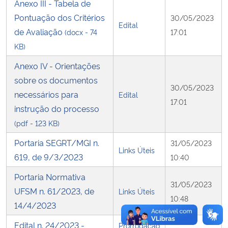
Anexo III - Tabela de
Pontuação dos Critérios
30/05/2023
Edital
de Avaliação
(docx - 74
17:01
KB)
Anexo IV - Orientações
sobre os documentos
30/05/2023
necessários para
Edital
17:01
instrução do processo
(pdf - 123 KB)
Portaria SEGRT/MGI n.
31/05/2023
Links Úteis
619, de 9/3/2023
10:40
Portaria Normativa
31/05/2023
UFSM n. 61/2023, de
Links Úteis
10:48
14/4/2023
Edital n. 24/2023 -
Prorrogação