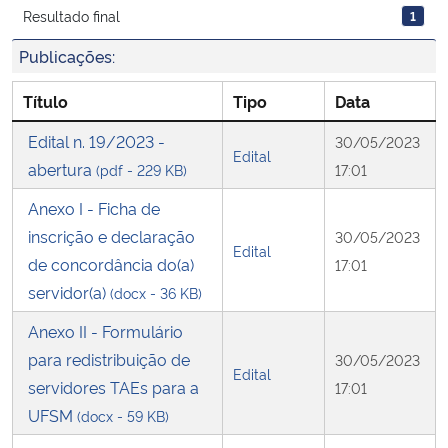
Resultado final
1
Secretaria-Geral
Publicações:
Secretaria de Governo
Título
Tipo
Data
Edital n. 19/2023 -
30/05/2023
Gabinete de Segurança Institucional
Edital
abertura
(pdf - 229 KB)
17:01
Advocacia-Geral da União
Anexo I - Ficha de
inscrição e declaração
30/05/2023
Edital
Banco Central do Brasil
de concordância do(a)
17:01
servidor(a)
(docx - 36 KB)
Planalto
Anexo II - Formulário
para redistribuição de
30/05/2023
Edital
servidores TAEs para a
17:01
UFSM
(docx - 59 KB)