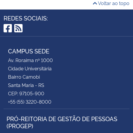
Tutorial de abertura de Processo Eletrônico:
Voltar ao topo
https://www.ufsm.br/orgaos-
REDES SOCIAIS:
suplementares/dag/pen/apoio-ao-
usuario/passo-a-passo-para-abertura-
Facebook
RSS
assinatura-e-tramite
CAMPUS SEDE
Av. Roraima nº 1000
QUADRO DE CARGOS E VAGAS:
Cidade Universitária
V
Bairro Camobi
CAMPUS
Santa Maria - RS
CLASSE
CARGO
DE
PR
CEP: 97105-900
LOTAÇÃO
SE
+55 (55) 3220-8000
Cachoeira
E
Assistente Social
PRÓ-REITORIA DE GESTÃO DE PESSOAS
do Sul
(PROGEP)
Palmeira