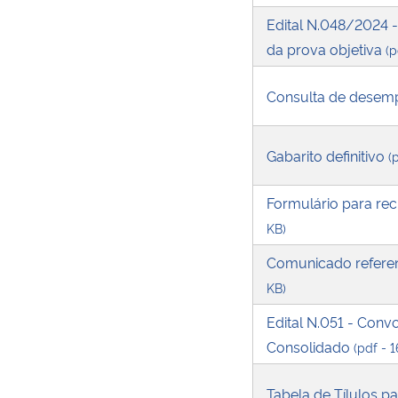
Edital N.048/2024 
da prova objetiva
(p
Consulta de desem
Gabarito definitivo
(
Formulário para rec
KB)
Comunicado referen
KB)
Edital N.051 - Conv
Consolidado
(pdf - 
Tabela de Tílulos p