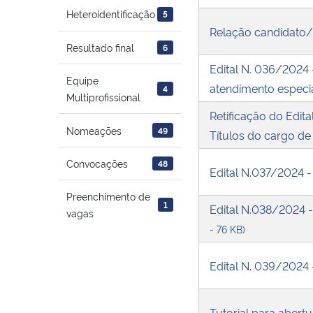
Heteroidentificação
5
Relação candidato
Resultado final
6
Edital N. 036/2024 
Equipe
atendimento especi
4
Multiprofissional
Retificação do Edit
Nomeações
49
Títulos do cargo de
Convocações
48
Edital N.037/2024 
Preenchimento de
1
Edital N.038/2024 -
vagas
- 76 KB)
Edital N. 039/2024
Tutorial para abert