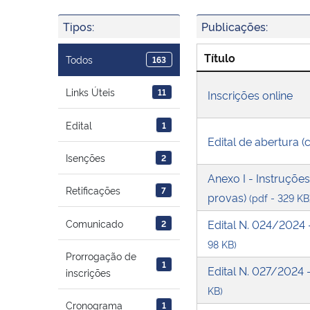
Tipos:
Publicações:
Título
Todos
163
Links Úteis
11
Inscrições online
Edital
1
Edital de abertura (
Isenções
2
Anexo I - Instruçõe
Retificações
7
provas)
(pdf - 329 KB
Edital N. 024/2024 
Comunicado
2
98 KB)
Prorrogação de
1
Edital N. 027/2024 
inscrições
KB)
Cronograma
1