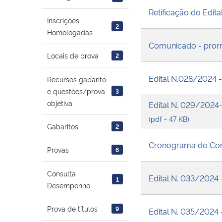
Retificação do Edit
Inscrições
2
Homologadas
Comunicado - prorr
Locais de prova
2
Edital N.028/2024 
Recursos gabarito
e questões/prova
3
objetiva
Edital N. 029/2024-
(pdf - 47 KB)
Gabaritos
2
Cronograma do Co
Provas
6
Consulta
Edital N. 033/2024
1
Desempenho
Prova de títulos
9
Edital N. 035/2024 