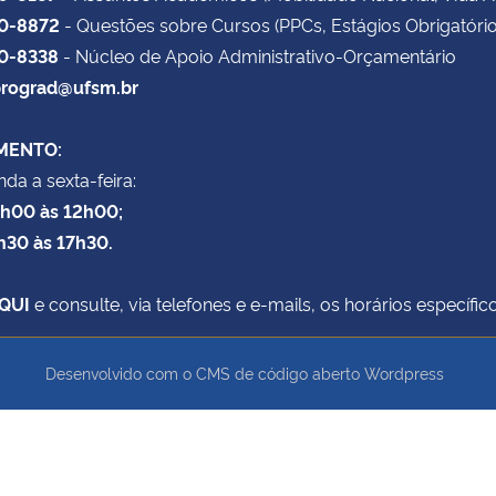
20-8872
- Questões sobre Cursos (PPCs, Estágios Obrigatório
20-8338
- Núcleo de Apoio Administrativo-Orçamentário
rograd@ufsm.br
MENTO:
da a sexta-feira:
8h00 às 12h00;
h30 às 17h30.
QUI
e consulte, via telefones e e-mails, os horários específ
Desenvolvido com o CMS de código aberto
Wordpress