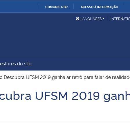
COMUNICA BR
ACESSO À INFORMAÇÃO
Ministério da Defesa
Ministério das Relações
Mini
IR
LANGUAGES
INTERNATI
Exteriores
PARA
O
Ministério da Cidadania
Ministério da Saúde
Mini
CONTEÚDO
estores do sítio
Ministério do
Controladoria-Geral da
Mini
Desenvolvimento Regional
União
Famí
Descubra UFSM 2019 ganha ar retrô para falar de realidad
Hum
ubra UFSM 2019 ganha
Advocacia-Geral da União
Banco Central do Brasil
Plan