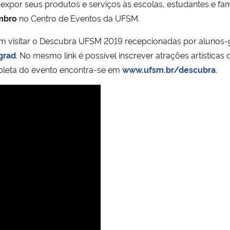
or seus produtos e serviços às escolas, estudantes e famíl
mbro
no Centro de Eventos da UFSM.
m visitar o Descubra UFSM 2019 recepcionadas por alunos-g
grad
. No mesmo link é possível inscrever atrações artística
pleta do evento encontra-se em
www.ufsm.br/descubra
.