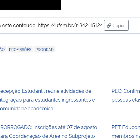
 este conteúdo:
https://ufsm.br/r-342-15124
Copiar
para área d
,
,
ÃO
PROFISSÕES
PROGRAD
ecepção Estudantil reúne atividades de
PEG: Confir
ntegração para estudantes ingressantes e
pessoas clas
omunidade acadêmica
RORROGADO: Inscrições até 07 de agosto
PET Educom 
ara Coordenação de Área no Subprojeto
membros n