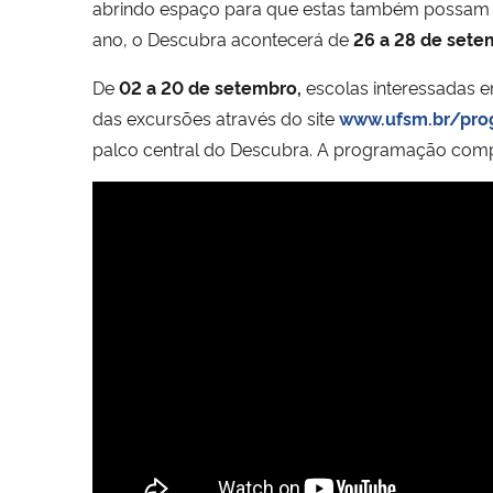
abrindo espaço para que estas também possam exp
ano, o Descubra acontecerá de
26 a 28 de sete
De
02 a 20 de setembro,
escolas interessadas e
das excursões através do site
www.ufsm.br/pro
palco central do Descubra. A programação com