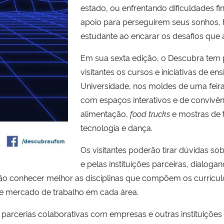
estado, ou enfrentando dificuldades fin
apoio para perseguirem seus sonhos,
estudante ao encarar os desafios que a
Em sua sexta edição, o Descubra tem p
visitantes os cursos e iniciativas de e
Universidade, nos moldes de uma feira
com espaços interativos e de convivê
alimentação,
food trucks
e mostras de t
tecnologia e dança.
Os visitantes poderão tirar dúvidas s
e pelas instituições parceiras, dialog
rão conhecer melhor as disciplinas que compõem os currícu
e mercado de trabalho em cada área.
rcerias colaborativas com empresas e outras instituições d