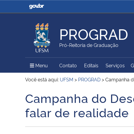
Casa Civil
Ministério da Justiça e
Segurança Pública
PROGRAD
Ministério da Agricultura,
Ministério da Educação
Pró-Reitoria de Graduação
Pecuária e Abastecimento
Menu Principal do Sítio
Menu
Contato
Editais
Serviços
G
Ministério do Meio Ambiente
Ministério do Turismo
Você está aqui:
UFSM
>
PROGRAD
>
Campanha do 
Campanha do Desc
Início do conteúdo
Secretaria de Governo
Gabinete de Segurança
falar de realidade
Institucional