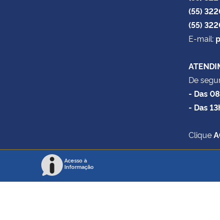
(55) 32
(55) 32
E-mail:
p
ATENDI
De segun
- Das 0
- Das 13
Clique
A
Acesso à
Informação