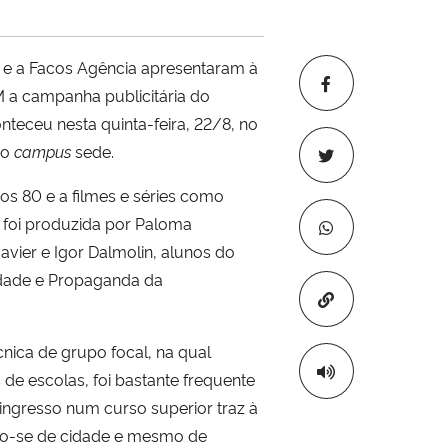
) e a Facos Agência apresentaram à
 a campanha publicitária do
teceu nesta quinta-feira, 22/8, no
no
campus
sede.
os 80 e a filmes e séries como
a foi produzida por Paloma
Javier e Igor Dalmolin, alunos do
idade e Propaganda da
Copiar para áre
nica de grupo focal, na qual
de escolas, foi bastante frequente
ingresso num curso superior traz à
do-se de cidade e mesmo de