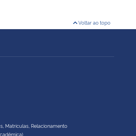
Voltar ao topo
as, Matrículas, Relacionamento
Acadêmica)