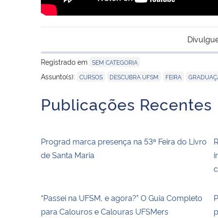
Divulgue
Registrado em
SEM CATEGORIA
,
,
,
Assunto(s):
CURSOS
DESCUBRA UFSM
FEIRA
GRADUAÇ
Publicações Recentes
Prograd marca presença na 53ª Feira do Livro
R
de Santa Maria
i
c
“Passei na UFSM, e agora?” O Guia Completo
P
para Calouros e Calouras UFSMers
p