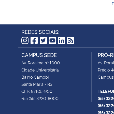
D
REDES SOCIAIS:
Instagram
Facebook
Twitter
YouTube
LinkedIn
RSS
CAMPUS SEDE
PRÓ-R
Av. Roraima nº 1000
Av. Rora
Cidade Universitária
Prédio 4
Bairro Camobi
Campus
Santa Maria - RS
CEP: 97105-900
TELEFO
+55 (55) 3220-8000
(55) 32
(55) 32
(55) 32