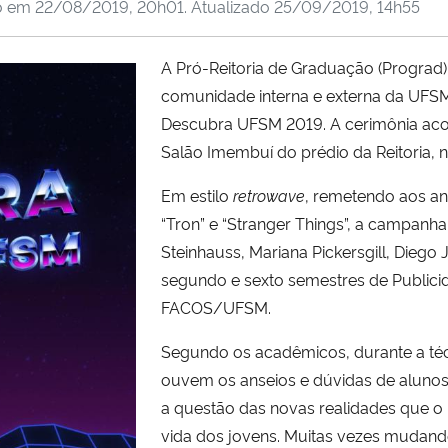
o em
22/08/2019, 20h01
. Atualizado
25/09/2019, 14h55
A Pró-Reitoria de Graduação (Prograd
comunidade interna e externa da UFSM
Descubra UFSM 2019. A cerimônia acon
Salão Imembuí do prédio da Reitoria, 
Em estilo
retrowave
, remetendo aos an
“Tron” e “Stranger Things”, a campanh
Steinhauss, Mariana Pickersgill, Diego 
segundo e sexto semestres de Public
FACOS/UFSM.
Segundo os acadêmicos, durante a téc
ouvem os anseios e dúvidas de alunos 
a questão das novas realidades que o 
vida dos jovens. Muitas vezes mudan