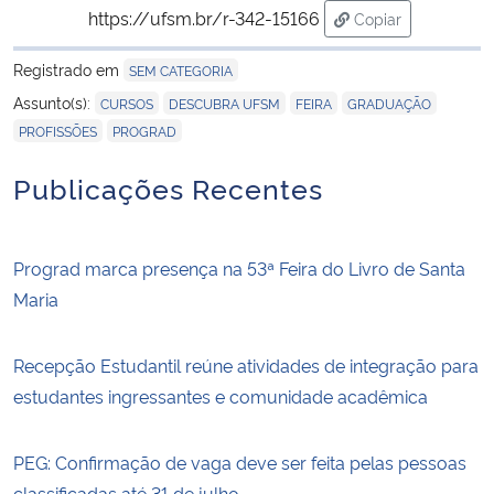
https://ufsm.br/r-342-15166
Copiar
para área de tran
Registrado em
SEM CATEGORIA
,
,
,
,
Assunto(s):
CURSOS
DESCUBRA UFSM
FEIRA
GRADUAÇÃO
,
PROFISSÕES
PROGRAD
Publicações Recentes
Prograd marca presença na 53ª Feira do Livro de Santa
Maria
Recepção Estudantil reúne atividades de integração para
estudantes ingressantes e comunidade acadêmica
PEG: Confirmação de vaga deve ser feita pelas pessoas
classificadas até 31 de julho