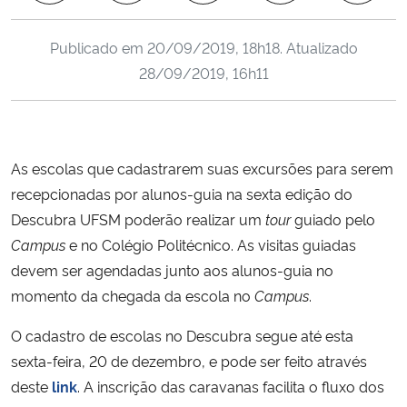
Ministério da Cidadania
Publicado em
20/09/2019, 18h18
. Atualizado
Ministério da Saúde
28/09/2019, 16h11
Ministério de Minas e Energia
Ministério da Ciência, Tecnologia, Inovações e Comunicações
As escolas que cadastrarem suas excursões para serem
recepcionadas por alunos-guia na sexta edição do
Ministério do Meio Ambiente
Descubra UFSM poderão realizar um
tour
guiado pelo
Campus
e no Colégio Politécnico. As visitas guiadas
Ministério do Turismo
devem ser agendadas junto aos alunos-guia no
momento da chegada da escola no
Campus
.
Ministério do Desenvolvimento Regional
O cadastro de escolas no Descubra segue até esta
Controladoria-Geral da União
sexta-feira, 20 de dezembro, e pode ser feito através
deste
link
. A inscrição das caravanas facilita o fluxo dos
Ministério da Mulher, da Família e dos Direitos Humanos