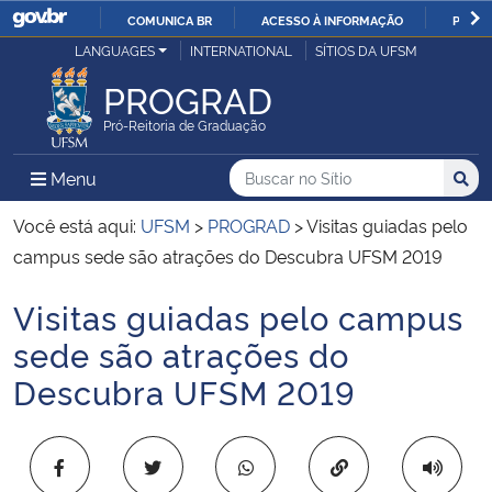
COMUNICA BR
ACESSO À INFORMAÇÃO
PARTI
Casa Civil
LANGUAGES
INTERNATIONAL
SÍTIOS DA UFSM
IR
PARA
PROGRAD
Ministério da Justiça e Segurança Pública
O
Pró-Reitoria de Graduação
CONTEÚDO
Ministério da Defesa
Buscar no no Sítio
Busca
Busca:
Menu Principal do Sítio
Menu
Busc
Ministério das Relações Exteriores
Você está aqui:
UFSM
>
PROGRAD
>
Visitas guiadas pelo
campus sede são atrações do Descubra UFSM 2019
Ministério da Economia
Visitas guiadas pelo campus
Início do conteúdo
Ministério da Infraestrutura
sede são atrações do
Descubra UFSM 2019
Ministério da Agricultura, Pecuária e Abastecimento
Ministério da Educação
Copiar para área 