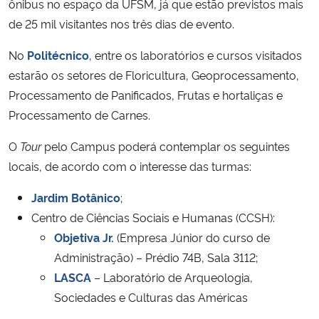
ônibus no espaço da UFSM, já que estão previstos mais
de 25 mil visitantes nos três dias de evento.
Secretaria-Geral
No
Politécnico
, entre os laboratórios e cursos visitados
Secretaria de Governo
estarão os setores de Floricultura, Geoprocessamento,
Processamento de Panificados, Frutas e hortaliças e
Gabinete de Segurança Institucional
Processamento de Carnes.
O
Tour
pelo Campus poderá contemplar os seguintes
Advocacia-Geral da União
locais, de acordo com o interesse das turmas:
Banco Central do Brasil
Jardim Botânico
;
Centro de Ciências Sociais e Humanas (CCSH):
Planalto
Objetiva Jr.
(Empresa Júnior do curso de
Administração) – Prédio 74B, Sala 3112;
LASCA
– Laboratório de Arqueologia,
Sociedades e Culturas das Américas