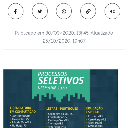
Ministério da Cidadania
Copiar para área 
Ministério da Saúde
Publicado em
30/09/2020, 13h45
. Atualizado
Ministério de Minas e Energia
25/10/2020, 19h07
Ministério da Ciência, Tecnologia, Inovações e Comunicações
Ministério do Meio Ambiente
Ministério do Turismo
Ministério do Desenvolvimento Regional
Controladoria-Geral da União
Ministério da Mulher, da Família e dos Direitos Humanos