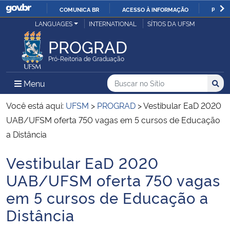
COMUNICA BR
ACESSO À INFORMAÇÃO
PARTI
Casa Civil
LANGUAGES
INTERNATIONAL
SÍTIOS DA UFSM
IR
PARA
PROGRAD
Ministério da Justiça e Segurança Pública
O
Pró-Reitoria de Graduação
CONTEÚDO
Ministério da Defesa
Buscar no no Sítio
Busca
Busca:
Menu Principal do Sítio
Menu
Busc
Ministério das Relações Exteriores
Você está aqui:
UFSM
>
PROGRAD
>
Vestibular EaD 2020
UAB/UFSM oferta 750 vagas em 5 cursos de Educação
Ministério da Economia
a Distância
Vestibular EaD 2020
Ministério da Infraestrutura
Início do conteúdo
UAB/UFSM oferta 750 vagas
Ministério da Agricultura, Pecuária e Abastecimento
em 5 cursos de Educação a
Distância
Ministério da Educação