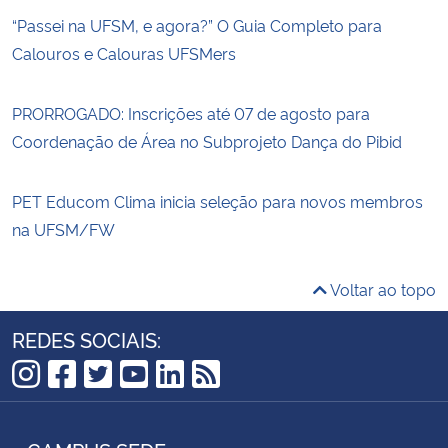
“Passei na UFSM, e agora?” O Guia Completo para
Calouros e Calouras UFSMers
PRORROGADO: Inscrições até 07 de agosto para
Coordenação de Área no Subprojeto Dança do Pibid
PET Educom Clima inicia seleção para novos membros
na UFSM/FW
Voltar ao topo
REDES SOCIAIS:
Instagram
Facebook
Twitter
YouTube
LinkedIn
RSS