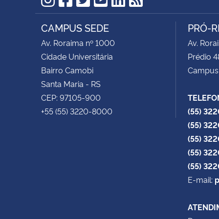
Instagram
Facebook
Twitter
YouTube
LinkedIn
RSS
CAMPUS SEDE
PRÓ-R
Av. Roraima nº 1000
Av. Rora
Cidade Universitária
Prédio 4
Bairro Camobi
Campus
Santa Maria - RS
CEP: 97105-900
TELEFO
+55 (55) 3220-8000
(55) 32
(55) 32
(55) 32
(55) 32
(55) 32
E-mail:
p
ATENDI