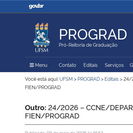
Casa Civil
Ministério da Justiça e
Segurança Pública
PROGRAD
Ministério da Agricultura,
Ministério da Educação
Pró-Reitoria de Graduação
Pecuária e Abastecimento
Menu Principal do Sítio
Menu
Contato
Editais
Serviços
G
Ministério do Meio Ambiente
Ministério do Turismo
Você está aqui:
UFSM
>
PROGRAD
>
Editais
>
24/
FIEN/PROGRAD
Secretaria de Governo
Gabinete de Segurança
Início do conteúdo
Outro:
24/2026 – CCNE/DEPARTA
Institucional
FIEN/PROGRAD
Publicado:
08 de maio de 2026 às 16:53