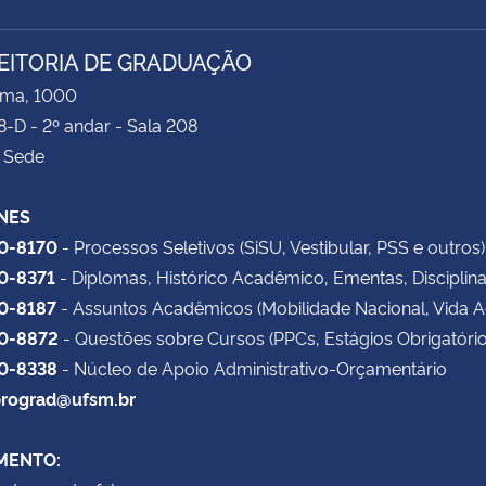
EITORIA DE GRADUAÇÃO
ima, 1000
8-D - 2º andar - Sala 208
 Sede
NES
20-8170
- Processos Seletivos (SiSU, Vestibular, PSS e outros)
20-8371
- Diplomas, Histórico Acadêmico, Ementas, Disciplin
20-8187
- Assuntos Acadêmicos (Mobilidade Nacional, Vida 
20-8872
- Questões sobre Cursos (PPCs, Estágios Obrigatório
20-8338
- Núcleo de Apoio Administrativo-Orçamentário
rograd@ufsm.br
MENTO: