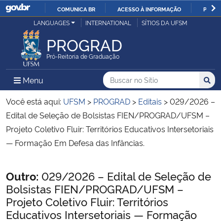
COMUNICA BR
ACESSO À INFORMAÇÃO
PARTI
Casa Civil
LANGUAGES
INTERNATIONAL
SÍTIOS DA UFSM
IR
PARA
PROGRAD
Ministério da Justiça e Segurança Pública
O
Pró-Reitoria de Graduação
CONTEÚDO
Ministério da Defesa
Buscar no no Sítio
Busca
Busca:
Menu Principal do Sítio
Menu
Busc
Ministério das Relações Exteriores
Você está aqui:
UFSM
>
PROGRAD
>
Editais
>
029/2026 –
Edital de Seleção de Bolsistas FIEN/PROGRAD/UFSM –
Ministério da Economia
Projeto Coletivo Fluir: Territórios Educativos Intersetoriais
— Formação Em Defesa das Infâncias.
Ministério da Infraestrutura
Início do conteúdo
Outro:
029/2026 – Edital de Seleção de
Ministério da Agricultura, Pecuária e Abastecimento
Bolsistas FIEN/PROGRAD/UFSM –
Projeto Coletivo Fluir: Territórios
Ministério da Educação
Educativos Intersetoriais — Formação