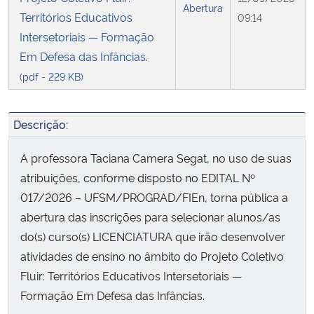
Abertura
Territórios Educativos
09:14
Secretaria-Geral
Intersetoriais — Formação
Em Defesa das Infâncias.
Secretaria de Governo
(pdf - 229 KB)
Gabinete de Segurança Institucional
Descrição:
Advocacia-Geral da União
A professora Taciana Camera Segat, no uso de suas
atribuições, conforme disposto no EDITAL Nº
Banco Central do Brasil
017/2026 – UFSM/PROGRAD/FIEn, torna pública a
abertura das inscrições para selecionar alunos/as
Planalto
do(s) curso(s) LICENCIATURA que irão desenvolver
atividades de ensino no âmbito do Projeto Coletivo
Fluir: Territórios Educativos Intersetoriais —
Formação Em Defesa das Infâncias.