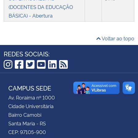
(DOCENTES DA EDUCAÇÂO
Secretaria-Geral
BÁSICA) - Abertura
Secretaria de Governo
Voltar ao topo
Gabinete de Segurança Institucional
REDES SOCIAIS:
Advocacia-Geral da União
Instagram
Facebook
Twitter
YouTube
LinkedIn
RSS
Banco Central do Brasil
CAMPUS SEDE
Planalto
Av. Roraima nº 1000
Cidade Universitária
Bairro Camobi
Santa Maria - RS
CEP: 97105-900