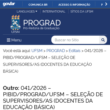
COMUNICA BR
ACESSO À INFORMAÇÃO
PARTI
Casa Civil
LANGUAGES
INTERNATIONAL
SÍTIOS DA UFSM
IR
PARA
PROGRAD
Ministério da Justiça e Segurança Pública
O
Pró-Reitoria de Graduação
CONTEÚDO
Ministério da Defesa
Buscar no no Sítio
Busca
Busca:
Menu Principal do Sítio
Menu
Busc
Ministério das Relações Exteriores
Você está aqui:
UFSM
>
PROGRAD
>
Editais
>
041/2026 –
PIBID/PROGRAD/UFSM – SELEÇÃO DE
Ministério da Economia
SUPERVISORES/AS (DOCENTES DA EDUCAÇÂO
BÁSICA)
Ministério da Infraestrutura
Início do conteúdo
Outro:
041/2026 –
Ministério da Agricultura, Pecuária e Abastecimento
PIBID/PROGRAD/UFSM – SELEÇÃO DE
SUPERVISORES/AS (DOCENTES DA
Ministério da Educação
EDUCAÇÂO BÁSICA)