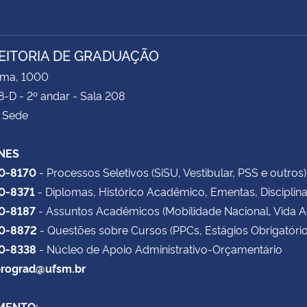
EITORIA DE GRADUAÇÃO
ima, 1000
8-D - 2º andar - Sala 208
 Sede
NES
20-8170
- Processos Seletivos (SiSU, Vestibular, PSS e outros)
20-8371
- Diplomas, Histórico Acadêmico, Ementas, Disciplin
20-8187
- Assuntos Acadêmicos (Mobilidade Nacional, Vida 
20-8872
- Questões sobre Cursos (PPCs, Estágios Obrigatório
20-8338
- Núcleo de Apoio Administrativo-Orçamentário
rograd@ufsm.br
MENTO: