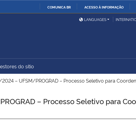
COMUNICA BR
ACESSO À INFORMAÇÃO
Ministério da Defesa
Ministério das Relações
Mini
IR
LANGUAGES
INTERNATI
Exteriores
PARA
O
Ministério da Cidadania
Ministério da Saúde
Mini
CONTEÚDO
estores do sítio
Ministério do
Controladoria-Geral da
Mini
Desenvolvimento Regional
União
Famí
/2024 – UFSM/PROGRAD – Processo Seletivo para Coorde
Hum
OGRAD – Processo Seletivo para Coor
Advocacia-Geral da União
Banco Central do Brasil
Plan