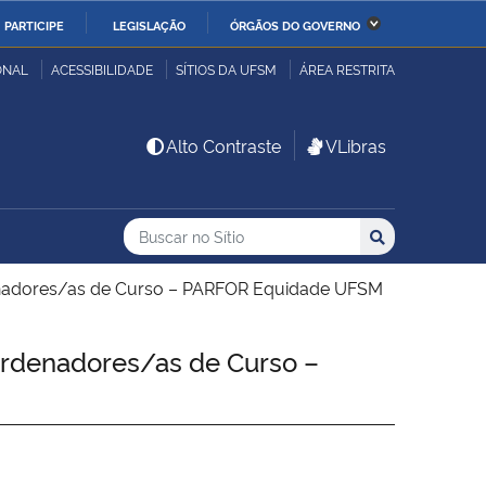
PARTICIPE
LEGISLAÇÃO
ÓRGÃOS DO GOVERNO
stério da Economia
Ministério da Infraestrutura
ONAL
ACESSIBILIDADE
SÍTIOS DA UFSM
ÁREA RESTRITA
stério de Minas e Energia
Ministério da Ciência,
Alto Contraste
VLibras
Tecnologia, Inovações e
Comunicações
Buscar no no Sítio
Busca
Busca:
Buscar
stério da Mulher, da
Secretaria-Geral
lia e dos Direitos
nadores/as de Curso – PARFOR Equidade UFSM
anos
denadores/as de Curso –
alto