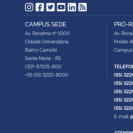
Instagram
Facebook
Twitter
YouTube
LinkedIn
RSS
CAMPUS SEDE
PRÓ-R
Av. Roraima nº 1000
Av. Rora
Cidade Universitária
Prédio 4
Bairro Camobi
Campus
Santa Maria - RS
CEP: 97105-900
TELEFO
+55 (55) 3220-8000
(55) 32
(55) 32
(55) 32
(55) 32
(55) 32
E-mail:
p
ATENDI