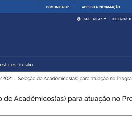
COMUNICA BR
ACESSO À INFORMAÇÃO
Ministério da Defesa
Ministério das Relações
Mini
IR
LANGUAGES
INTERNATI
Exteriores
PARA
O
Ministério da Cidadania
Ministério da Saúde
Mini
CONTEÚDO
estores do sítio
Ministério do
Controladoria-Geral da
Mini
Desenvolvimento Regional
União
Famí
/2021 – Seleção de Acadêmicos(as) para atuação no Progra
Hum
 de Acadêmicos(as) para atuação no Pr
Advocacia-Geral da União
Banco Central do Brasil
Plan