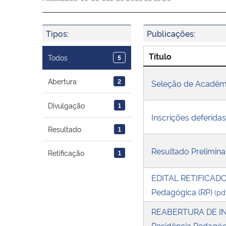
Tipos:
Publicações:
Título
Todos
5
Abertura
2
Seleção de Acadêmi
Divulgação
1
Inscrições deferida
Resultado
1
Resultado Prelimin
Retificação
1
EDITAL RETIFICADO:
Pedagógica (RP)
(pd
REABERTURA DE INS
Residência Pedagóg