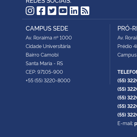
Instagram
Facebook
Twitter
YouTube
LinkedIn
RSS
CAMPUS SEDE
PRÓ-R
Av. Roraima nº 1000
Av. Rora
Cidade Universitária
Prédio 4
Bairro Camobi
Campus
Santa Maria - RS
CEP: 97105-900
TELEFO
+55 (55) 3220-8000
(55) 32
(55) 32
(55) 32
(55) 32
(55) 32
E-mail:
p