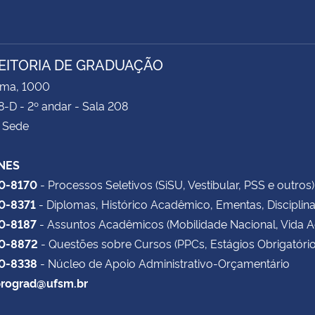
EITORIA DE GRADUAÇÃO
ima, 1000
8-D - 2º andar - Sala 208
 Sede
NES
20-8170
- Processos Seletivos (SiSU, Vestibular, PSS e outros)
20-8371
- Diplomas, Histórico Acadêmico, Ementas, Disciplin
20-8187
- Assuntos Acadêmicos (Mobilidade Nacional, Vida 
20-8872
- Questões sobre Cursos (PPCs, Estágios Obrigatório
20-8338
- Núcleo de Apoio Administrativo-Orçamentário
rograd@ufsm.br