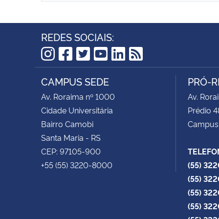
REDES SOCIAIS:
Instagram
Facebook
Twitter
YouTube
LinkedIn
RSS
CAMPUS SEDE
PRÓ-R
Av. Roraima nº 1000
Av. Rora
Cidade Universitária
Prédio 4
Bairro Camobi
Campus
Santa Maria - RS
CEP: 97105-900
TELEFO
+55 (55) 3220-8000
(55) 32
(55) 32
(55) 32
(55) 32