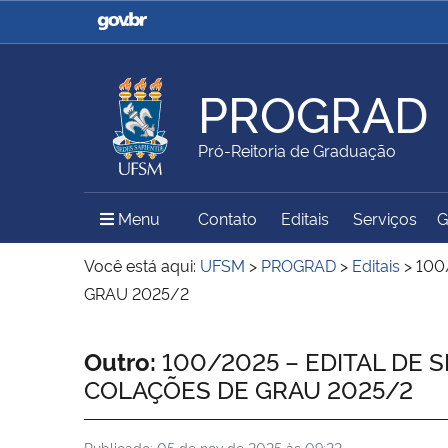
Casa Civil
Ministério da Justiça e
Segurança Pública
PROGRAD
Ministério da Agricultura,
Ministério da Educação
Pró-Reitoria de Graduação
Pecuária e Abastecimento
Menu Principal do Sítio
Menu
Contato
Editais
Serviços
G
Ministério do Meio Ambiente
Ministério do Turismo
Você está aqui:
UFSM
>
PROGRAD
>
Editais
>
100
GRAU 2025/2
Secretaria de Governo
Gabinete de Segurança
Início do conteúdo
Outro:
100/2025 – EDITAL DE
Institucional
COLAÇÕES DE GRAU 2025/2
Publicado:
05 de nov de 2025 às 09:22