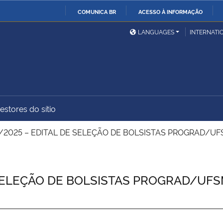
COMUNICA BR
ACESSO À INFORMAÇÃO
Ministério da Defesa
Ministério das Relações
Mini
IR
LANGUAGES
INTERNATI
Exteriores
PARA
O
Ministério da Cidadania
Ministério da Saúde
Mini
CONTEÚDO
estores do sítio
Ministério do
Controladoria-Geral da
Mini
Desenvolvimento Regional
União
Famí
/2025 – EDITAL DE SELEÇÃO DE BOLSISTAS PROGRAD/U
Hum
Advocacia-Geral da União
Banco Central do Brasil
Plan
 SELEÇÃO DE BOLSISTAS PROGRAD/UFS