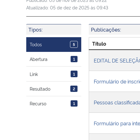
Atualizado:
05 de dez de 2025 às 09:43
Tipos:
Publicações:
Título
Todos
5
Abertura
1
EDITAL DE SELEÇ
Link
1
Formulário de inscr
Resultado
2
Pessoas classificad
Recurso
1
Formulário para int