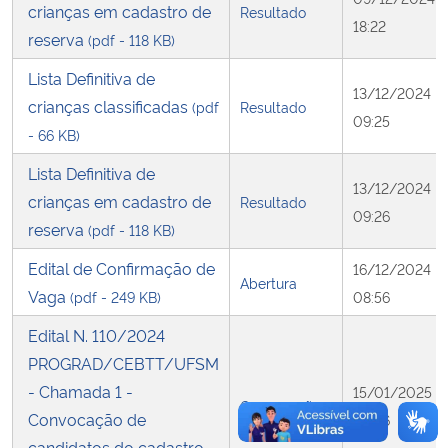
crianças em cadastro de
Resultado
18:22
reserva
(pdf - 118 KB)
Lista Definitiva de
13/12/2024
crianças classificadas
(pdf
Resultado
09:25
- 66 KB)
Lista Definitiva de
13/12/2024
crianças em cadastro de
Resultado
09:26
reserva
(pdf - 118 KB)
Edital de Confirmação de
16/12/2024
Abertura
Vaga
(pdf - 249 KB)
08:56
Edital N. 110/2024
PROGRAD/CEBTT/UFSM
- Chamada 1 -
15/01/2025
Convocação
Convocação de
08:46
candidatos do cadastro