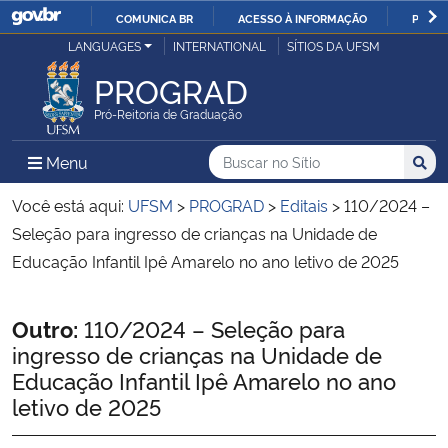
COMUNICA BR
ACESSO À INFORMAÇÃO
PARTI
Casa Civil
LANGUAGES
INTERNATIONAL
SÍTIOS DA UFSM
IR
PARA
PROGRAD
Ministério da Justiça e Segurança Pública
O
Pró-Reitoria de Graduação
CONTEÚDO
Ministério da Defesa
Buscar no no Sítio
Busca
Busca:
Menu Principal do Sítio
Menu
Busc
Ministério das Relações Exteriores
Você está aqui:
UFSM
>
PROGRAD
>
Editais
>
110/2024 –
Seleção para ingresso de crianças na Unidade de
Ministério da Economia
Educação Infantil Ipê Amarelo no ano letivo de 2025
Ministério da Infraestrutura
Início do conteúdo
Outro:
110/2024 – Seleção para
ingresso de crianças na Unidade de
Ministério da Agricultura, Pecuária e Abastecimento
Educação Infantil Ipê Amarelo no ano
letivo de 2025
Ministério da Educação