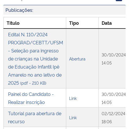
Publicações:
Secretaria-Geral
Título
Tipo
Data
Secretaria de Governo
Edital N. 110/2024
PROGRAD/CEBTT/UFSM
Gabinete de Segurança Institucional
- Seleção para ingresso
30/10/2024
de crianças na Unidade
Abertura
Advocacia-Geral da União
14:05
de Educação Infantil Ipê
Amarelo no ano letivo de
Banco Central do Brasil
2025
(pdf - 210 KB)
Planalto
Painel do Candidato -
30/10/2024
Link
Realizar inscrição
14:05
Tutorial para abertura de
02/12/2024
Link
recurso
18:06