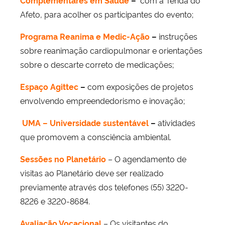
Complementares em Saúde
–
com a Tenda do
Afeto, para acolher os participantes do evento;
Programa Reanima e Medic-Ação
–
instruções
sobre reanimação cardiopulmonar e orientações
sobre o descarte correto de medicações;
Espaço Agittec
–
com exposições de projetos
envolvendo empreendedorismo e inovação;
UMA – Universidade sustentável
–
atividades
que promovem a consciência ambiental.
Sessões no Planetário
– O agendamento de
visitas ao Planetário deve ser realizado
previamente através dos telefones (55) 3220-
8226 e 3220-8684.
Avaliação Vocacional
– Os visitantes do