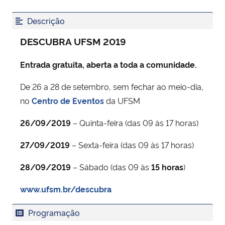
Descrição
Secretaria-Geral
DESCUBRA UFSM 2019
Secretaria de Governo
Entrada gratuita, aberta a toda a comunidade.
Gabinete de Segurança Institucional
De 26 a 28 de setembro, sem fechar ao meio-dia,
no
Centro de Eventos
da UFSM
Advocacia-Geral da União
26/09/2019
– Quinta-feira (das 09 às 17 horas)
Banco Central do Brasil
27/09/2019
– Sexta-feira (das 09 às 17 horas)
Planalto
28/09/2019
– Sábado (das 09 às
15 horas
)
www.ufsm.br/descubra
Programação