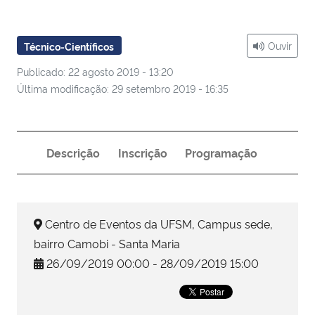
Ministério da Cidadania
Ouvir
Técnico-Científicos
Ministério da Saúde
Publicado: 22 agosto 2019 - 13:20
Ministério de Minas e Energia
Última modificação: 29 setembro 2019 - 16:35
Ministério da Ciência, Tecnologia, Inovações e Comunicações
Descrição
Inscrição
Programação
Ministério do Meio Ambiente
Ministério do Turismo
Centro de Eventos da UFSM, Campus sede,
Ministério do Desenvolvimento Regional
bairro Camobi - Santa Maria
26/09/2019 00:00 - 28/09/2019 15:00
Controladoria-Geral da União
Ministério da Mulher, da Família e dos Direitos Humanos