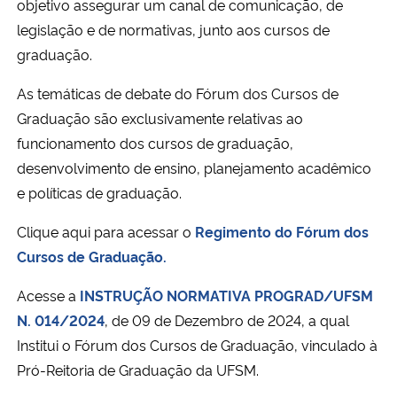
objetivo assegurar um canal de comunicação, de
Ministério da Cidadania
legislação e de normativas, junto aos cursos de
graduação.
Ministério da Saúde
As temáticas de debate do Fórum dos Cursos de
Ministério de Minas e Energia
Graduação são exclusivamente relativas ao
funcionamento dos cursos de graduação,
Ministério da Ciência, Tecnologia, Inovações e Comunicações
desenvolvimento de ensino, planejamento acadêmico
e políticas de graduação.
Ministério do Meio Ambiente
Clique aqui para acessar o
Regimento do Fórum dos
Ministério do Turismo
Cursos de Graduação.
Acesse a
INSTRUÇÃO NORMATIVA PROGRAD/UFSM
Ministério do Desenvolvimento Regional
N. 014/2024
, de 09 de Dezembro de 2024, a qual
Institui o Fórum dos Cursos de Graduação, vinculado à
Controladoria-Geral da União
Pró-Reitoria de Graduação da UFSM.
Ministério da Mulher, da Família e dos Direitos Humanos