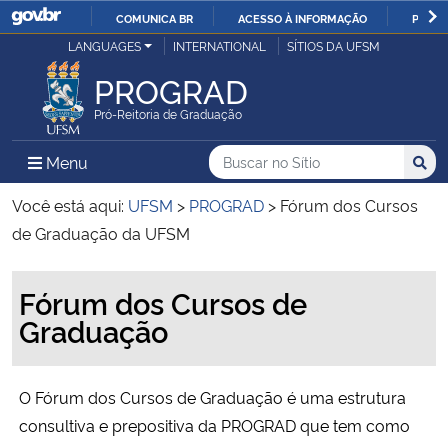
COMUNICA BR
ACESSO À INFORMAÇÃO
PARTI
Casa Civil
LANGUAGES
INTERNATIONAL
SÍTIOS DA UFSM
IR
PARA
PROGRAD
Ministério da Justiça e Segurança Pública
O
Pró-Reitoria de Graduação
CONTEÚDO
Ministério da Defesa
Buscar no no Sítio
Busca
Busca:
Menu Principal do Sítio
Menu
Busc
Ministério das Relações Exteriores
Você está aqui:
UFSM
>
PROGRAD
>
Fórum dos Cursos
de Graduação da UFSM
Ministério da Economia
Início do conteúdo
Fórum dos Cursos de
Ministério da Infraestrutura
Graduação
Ministério da Agricultura, Pecuária e Abastecimento
O Fórum dos Cursos de Graduação é uma estrutura
Ministério da Educação
consultiva e prepositiva da PROGRAD que tem como