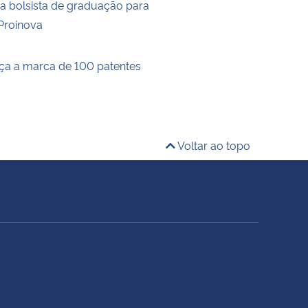
na bolsista de graduação para
Proinova
a a marca de 100 patentes
Voltar ao topo