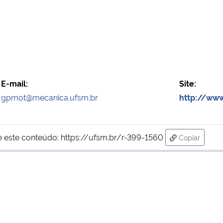
E-mail:
Site:
gpmot@mecanica.ufsm.br
http://ww
e este conteúdo:
https://ufsm.br/r-399-1560
Copiar
para área d