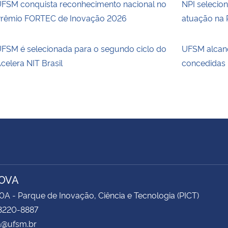
FSM conquista reconhecimento nacional no
NPI selecio
rêmio FORTEC de Inovação 2026
atuação na 
FSM é selecionada para o segundo ciclo do
UFSM alcanç
celera NIT Brasil
concedidas
OVA
0A - Parque de Inovação, Ciência e Tecnologia (PICT)
 3220-8887
a@ufsm.br