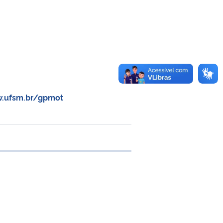
w.ufsm.br/gpmot
e transferência