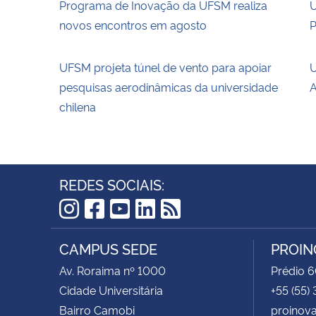
Programa de Inovação da UFSM realiza
U
novos encontros em agosto
P
UFSM projeta túnel de vento para apoiar
U
pesquisas aerodinâmicas da universidade
A
chilena
REDES SOCIAIS:
Instagram
Facebook
YouTube
LinkedIn
RSS
CAMPUS SEDE
PROIN
Av. Roraima nº 1000
Prédio 6
Cidade Universitária
+55 (55)
Bairro Camobi
proinov