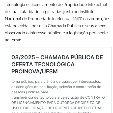
Tecnologia e Licenciamento de Propriedade Intelectual
de sua titularidade, registradas junto ao Instituto
Secretaria-Geral
Nacional de Propriedade Intelectual (INPI) nas condições
estabelecidas por esta Chamada Pública e seus anexos,
Secretaria de Governo
observado o interesse público e a legislação pertinente
Gabinete de Segurança Institucional
ao tema:
Advocacia-Geral da União
Banco Central do Brasil
Planalto