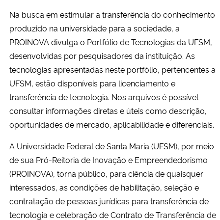
Ministério da Cidadania
Na busca em estimular a transferência do conhecimento
produzido na universidade para a sociedade, a
Ministério da Saúde
PROINOVA divulga o Portfólio de Tecnologias da UFSM,
desenvolvidas por pesquisadores da instituição. As
Ministério de Minas e Energia
tecnologias apresentadas neste portfólio, pertencentes a
UFSM, estão disponíveis para licenciamento e
Ministério da Ciência, Tecnologia, Inovações e Comunicações
transferência de tecnologia. Nos arquivos é possível
consultar informações diretas e úteis como descrição,
Ministério do Meio Ambiente
oportunidades de mercado, aplicabilidade e diferenciais.
Ministério do Turismo
A Universidade Federal de Santa Maria (UFSM), por meio
de sua Pró-Reitoria de Inovação e Empreendedorismo
Ministério do Desenvolvimento Regional
(PROINOVA), torna público, para ciência de quaisquer
interessados, as condições de habilitação, seleção e
Controladoria-Geral da União
contratação de pessoas jurídicas para transferência de
tecnologia e celebração de Contrato de Transferência de
Ministério da Mulher, da Família e dos Direitos Humanos