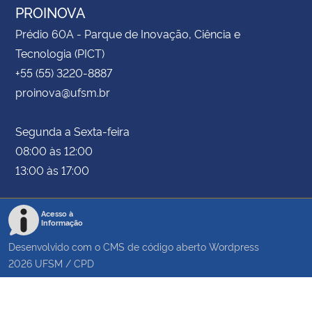
PROINOVA
Prédio 60A - Parque de Inovação, Ciência e
Tecnologia (PICT)
+55 (55) 3220-8887
proinova@ufsm.br
Segunda a Sexta-feira
08:00 às 12:00
13:00 às 17:00
Acesso à
Informação
Desenvolvido com o CMS de código aberto
Wordpress
2026
UFSM
/
CPD