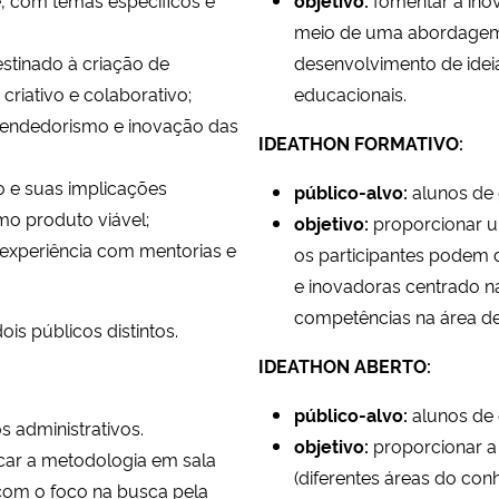
meio de uma abordagem 
tinado à criação de
desenvolvimento de idei
 criativo e colaborativo;
educacionais.
eendedorismo e inovação das
IDEATHON FORMATIVO:
 e suas implicações
público-alvo:
alunos de
mo produto viável;
objetivo:
proporcionar 
xperiência com mentorias e
os participantes podem
e inovadoras centrado n
competências na área d
is públicos distintos.
IDEATHON ABERTO:
público-alvo:
alunos de
s administrativos.
objetivo:
proporcionar a
car a metodologia em sala
(diferentes áreas do co
com o foco na busca pela