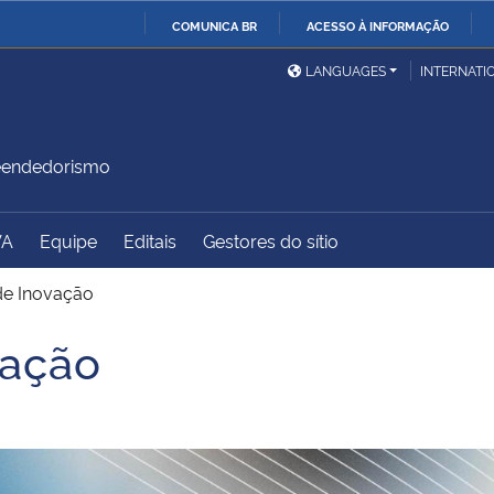
COMUNICA BR
ACESSO À INFORMAÇÃO
Ministério da Defesa
Ministério das Relações
Mini
IR
LANGUAGES
INTERNATI
Exteriores
PARA
O
Ministério da Cidadania
Ministério da Saúde
Mini
CONTEÚDO
reendedorismo
VA
Equipe
Editais
Gestores do sítio
Ministério do
Controladoria-Geral da
Mini
Desenvolvimento Regional
União
Famí
de Inovação
Hum
vação
Advocacia-Geral da União
Banco Central do Brasil
Plan