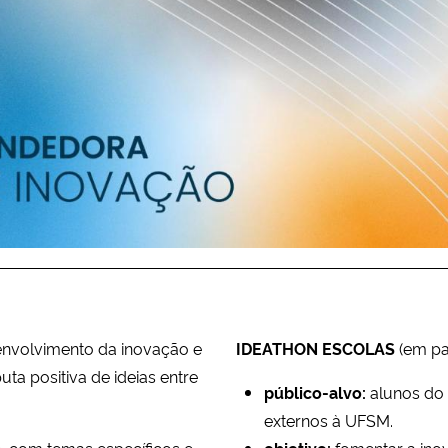
senvolvimento da inovação e
IDEATHON ESCOLAS
(em pa
a positiva de ideias entre
público-alvo:
alunos do 
externos à UFSM.
e, com temas específicos e
objetivo:
fomentar a in